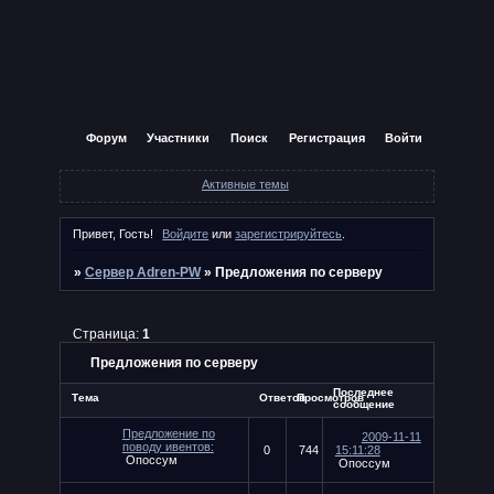
Форум
Участники
Поиск
Регистрация
Войти
Активные темы
Привет, Гость!
Войдите
или
зарегистрируйтесь
.
»
Сервер Adren-PW
»
Предложения по серверу
Страница:
1
Предложения по серверу
Последнее
Тема
Ответов
Просмотров
сообщение
Предложение по
2009-11-11
поводу ивентов:
0
744
15:11:28
Опоссум
Опоссум