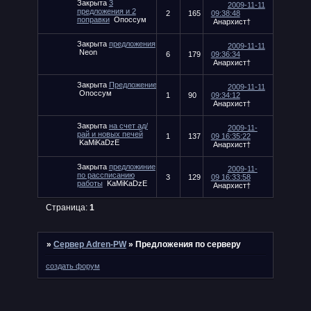
Закрыта
3
2009-11-11
предложения и 2
2
165
09:38:48
поправки
Опоссум
Анархист†
Закрыта
предложения
2009-11-11
Neon
6
179
09:36:34
Анархист†
Закрыта
Предложение
2009-11-11
Опоссум
1
90
09:34:12
Анархист†
Закрыта
на счет ад/
2009-11-
рай и новых печей
1
137
09 16:35:22
KaMiKaDzE
Анархист†
Закрыта
предложиние
2009-11-
по рассписанию
3
129
09 16:33:58
работы
KaMiKaDzE
Анархист†
Страница:
1
»
Сервер Adren-PW
»
Предложения по серверу
создать форум