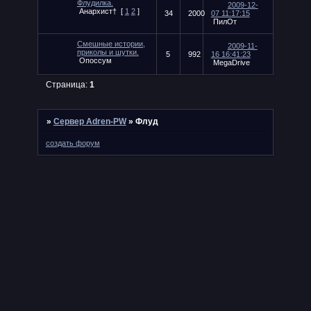
Флудилка.
2009-12-
Анархист†
[
1
2
]
34
2000
07 11:17:15
ПилОт
Смешные истории,
2009-11-
приколы и шутки.
5
992
16 16:41:23
Опоссум
MegaDrive
Страница:
1
»
Сервер Adren-PW
»
Флуд
создать форум