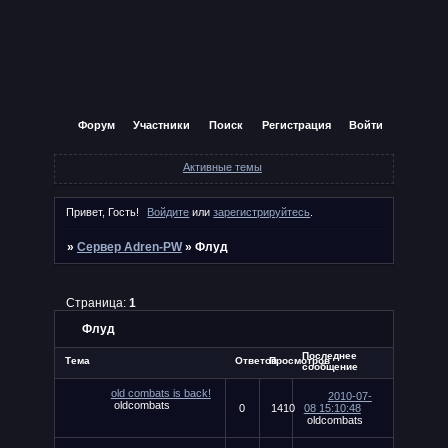
Форум
Участники
Поиск
Регистрация
Войти
Активные темы
Привет, Гость!
Войдите
или
зарегистрируйтесь
.
»
Сервер Adren-PW
»
Флуд
Страница:
1
Флуд
Последнее
Тема
Ответов
Просмотров
сообщение
old combats is back!
2010-07-
oldcombats
0
1410
08 15:10:48
oldcombats