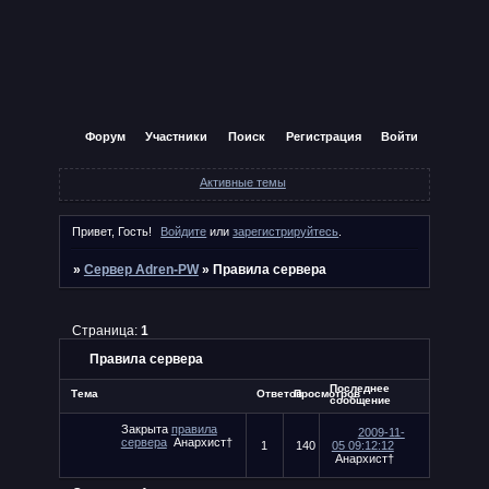
Форум
Участники
Поиск
Регистрация
Войти
Активные темы
Привет, Гость!
Войдите
или
зарегистрируйтесь
.
»
Сервер Adren-PW
»
Правила сервера
Страница:
1
Правила сервера
Последнее
Тема
Ответов
Просмотров
сообщение
Закрыта
правила
2009-11-
сервера
Анархист†
1
140
05 09:12:12
Анархист†