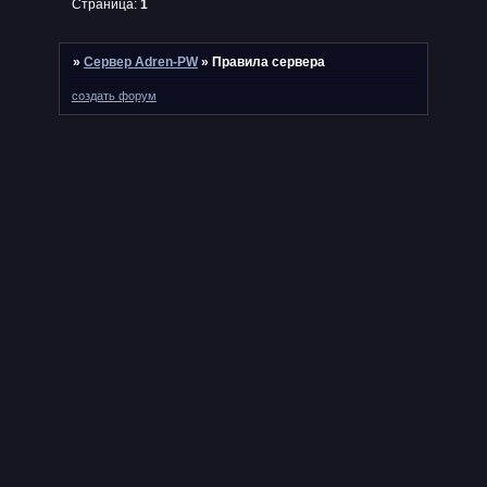
Страница:
1
»
Сервер Adren-PW
»
Правила сервера
создать форум