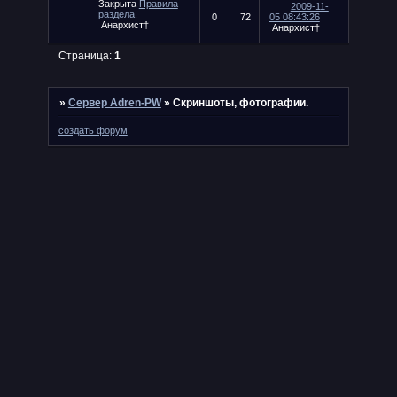
Закрыта
Правила
2009-11-
раздела.
0
72
05 08:43:26
Анархист†
Анархист†
Страница:
1
»
Сервер Adren-PW
»
Скриншоты, фотографии.
создать форум