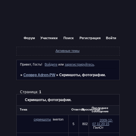
Форум
Участники
Поиск
Регистрация
Войти
Активные темы
Привет, Гость!
Войдите
или
зарегистрируйтесь
.
»
Сервер Adren-PW
»
Скриншоты, фотографии.
Страница:
1
Скриншоты, фотографии.
Последнее
Тема
Ответов
Просмотров
сообщение
скриншоты
iwerton
2009-12-
5
802
07 11:20:15
ПилОт