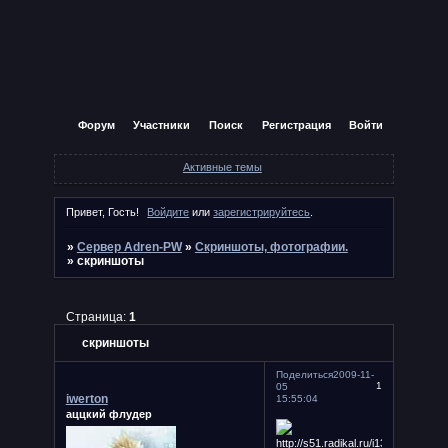
Форум
Участники
Поиск
Регистрация
Войти
Активные темы
Привет, Гость!
Войдите
или
зарегистрируйтесь
.
»
Сервер Adren-PW
»
Скриншоты, фотографии.
»
скриншоты
Страница:
1
скриншоты
Поделиться
2009-11-
1
05
iwerton
15:55:04
аццкий флудер