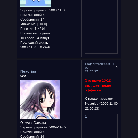
Зарегистрирован
: 2009-11-08
Приглашений:
0
Сообщений:
17
Уважение:
[+0/-0]
Позитив:
[+4/-0]
Провел на форуме:
10 часов 14 минут
Последний визит:
2009-11-23 18:24:48
Поделиться
2009-11-
3
09
Neacriss
21:55:57
чел
Это яшма 10-12
лвл, дает такие
эффекты
Отредактировано
Neacriss (2009-11-09
21:56:23)
0
Откуда:
Самара
Зарегистрирован
: 2009-11-09
Приглашений:
0
Сообщений:
16