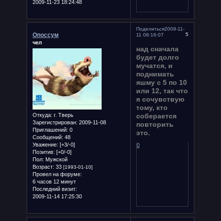
2009-11-23 18:24:48
Поделиться
2009-11-
Опоссум
5
11 08:16:07
чел
над сначала
будет долго
мучатся, и
поднимать
яшму с 5 по 10
или 12, так что
я сочувствую
тому, кто
Откуда:
г. Тверь
соберается
Зарегистрирован
: 2009-11-08
повторить
Приглашений:
0
это.
Сообщений:
48
Уважение:
[+3/-0]
0
Позитив:
[+0/-0]
Пол:
Мужской
Возраст:
33
[1993-01-10]
Провел на форуме:
6 часов 12 минут
Последний визит:
2009-11-14 17:25:30