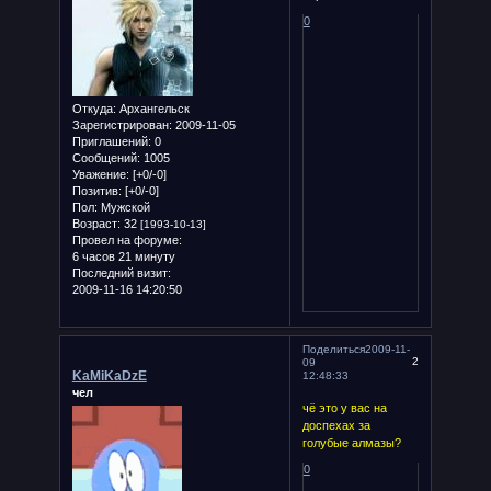
0
Откуда:
Архангельск
Зарегистрирован
: 2009-11-05
Приглашений:
0
Сообщений:
1005
Уважение:
[+0/-0]
Позитив:
[+0/-0]
Пол:
Мужской
Возраст:
32
[1993-10-13]
Провел на форуме:
6 часов 21 минуту
Последний визит:
2009-11-16 14:20:50
Поделиться
2009-11-
2
09
KaMiKaDzE
12:48:33
чел
чё это у вас на
доспехах за
голубые алмазы?
0