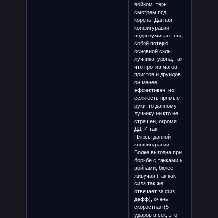
войном. терь
смотрем под
корень. Данная
конфигурации
подрозумивает под
собой потерю
основной силы
лучника, урона, так
что против магов,
пристов и друидов
он менее
эффективен, но
если есть прямые
руки, то данному
лучнику ни кто не
страшен, окромя
ДД. И так:
Плюсы данной
конфигурации:
Более выгодна при
борьбе с танками и
войнами, более
живучая (так как
сила так же
отвечает за физ
дефф), очень
скоростная (5
ударов в сек, это