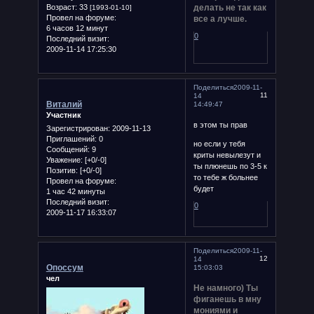
Возраст:
33
делать не так как
[1993-01-10]
Провел на форуме:
все а лучше.
6 часов 12 минут
0
Последний визит:
2009-11-14 17:25:30
Поделиться
2009-11-
11
14
Виталий
14:49:47
Участник
в этом ты прав
Зарегистрирован
: 2009-11-13
Приглашений:
0
но если у тебя
Сообщений:
9
криты невылезут и
Уважение:
[+0/-0]
ты плюнешь по 3-5 к
Позитив:
[+0/-0]
то тебе ж больнее
Провел на форуме:
будет
1 час 42 минуты
Последний визит:
0
2009-11-17 16:33:07
Поделиться
2009-11-
12
14
Опоссум
15:03:03
чел
Не намного) Ты
фиганешь в мну
мониями и