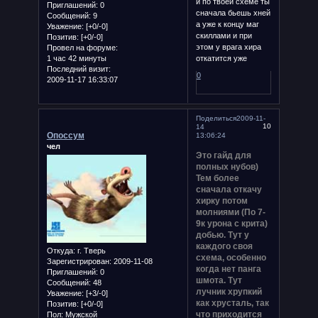
и по твоей схеме ты
Приглашений:
0
сначала бьешь хней
Сообщений:
9
а уже к концу маг
Уважение:
[+0/-0]
скиллами и при
Позитив:
[+0/-0]
этом у врага хира
Провел на форуме:
1 час 42 минуты
откатится уже
Последний визит:
0
2009-11-17 16:33:07
Поделиться
2009-11-
10
14
Опоссум
13:06:24
чел
Это гайд для
полных нубов)
Тем более
сначала откачу
хирку потом
молниями (По 7-
9к урона с крита)
добью. Тут у
каждого своя
Откуда:
г. Тверь
схема, особенно
Зарегистрирован
: 2009-11-08
когда нет панга
Приглашений:
0
шмота. Тут
Сообщений:
48
лучник хрупкий
Уважение:
[+3/-0]
как хрусталь, так
Позитив:
[+0/-0]
что приходится
Пол:
Мужской