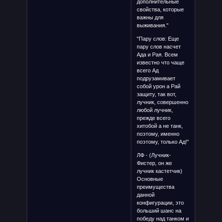
дополнительные
свойства, которые
важны для
выживания."
"Пару слов: Еще
пару слов насчет
Ада и Рая. Всем
известно что чаще
всего Ад
подрузамивает
собой урон а Рай
защиту, так вот,
лучник, совершенно
любой лучник,
прежде всего
хитобой а не танк,
поэтому, именно
поэтому, только Ад!"
ЛФ - (Лучник-
Фистер, он же
лучник кастетчик)
Основные
преимущества
данной
конфигурации, это
больший шанс на
победу над танком и