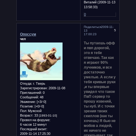
Виталий (2009-11-13
13:58:33)
0
Поделиться
2009-11-
5
13
Опоссум
17:00:23
чел
Ты путаешь офф
и пвп дорогой,
это я тебе
отвечаю. Так как
я играют 90%
лучников, и все
достаточно
умелые. А если у
тебя кривые руки
Откуда:
г. Тверь
,и ты впервые
Зарегистрирован
: 2009-11-08
увидел что такое
Приглашений:
0
ПвП сервер то
Сообщений:
48
прошу извеняй,
Уважение:
[+3/-0]
ты нуб. И с точки
Позитив:
[+0/-0]
зрения твоих
Пол:
Мужской
Возраст:
33
скиллов (как ты
[1993-01-10]
Провел на форуме:
хочешь) Я бью не
6 часов 12 минут
мобов а людей,
Последний визит:
их ничего не
2009-11-14 17:25:30
откидывает, так