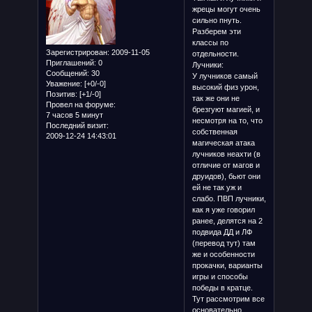
жрецы могут очень
сильно пнуть.
Разберем эти
классы по
Зарегистрирован
: 2009-11-05
отдельности.
Приглашений:
0
Лучники:
Сообщений:
30
У лучников самый
Уважение:
[+0/-0]
высокий физ урон,
Позитив:
[+1/-0]
так же они не
Провел на форуме:
брезгуют магией, и
7 часов 5 минут
несмотря на то, что
Последний визит:
собственная
2009-12-24 14:43:01
магическая атака
лучников неахти (в
отличие от магов и
друидов), бьют они
ей не так уж и
слабо. ПВП лучники,
как я уже говорил
ранее, делятся на 2
подвида ДД и ЛФ
(перевод тут) там
же и особенности
прокачки, варианты
игры и способы
победы в кратце.
Тут рассмотрим все
основательно.