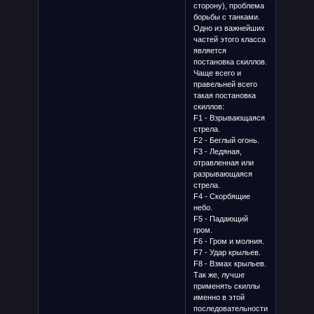
сторону), проблема
борьбы с танками.
Одно из важнейших
частей этого класса
является
постановка скиллов.
Чаще всего и
правельней всего
такая постановка
скиллов:
F1 - Взрывающаяся
стрела.
F2 - Беглый огонь.
F3 - Ледяная,
отравленная или
разрывающаяся
стрела.
F4 - Скорбящие
небо.
F5 - Падающий
гром.
F6 - Гром и молния.
F7 - Удар крыльев.
F8 - Взмах крыльев.
Так же, лучше
применять скиллы
именно в этой
последовательности