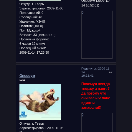
Опоссум (2009-11-
Откуда:
г. Тверь
14 16:52:01)
Зарегистрирован
: 2009-11-08
0
Приглашений:
0
Сообщений:
48
Уважение:
[+3/-0]
Позитив:
[+0/-0]
Пол:
Мужской
Возраст:
33
[1993-01-10]
Провел на форуме:
6 часов 12 минут
Последний визит:
2009-11-14 17:25:30
Поделиться
2009-11-
19
14
Опоссум
16:52:41
чел
Почемуя всегда
твержу а панге?
да потому что
они весь баланс
идиоты
запароли)))
0
Откуда:
г. Тверь
Зарегистрирован
: 2009-11-08