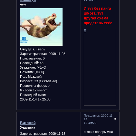
чел
И тут без панга
шмота, тут
другая схема,
представь себе
0
Откуда:
г. Тверь
Зарегистрирован
: 2009-11-08
Приглашений:
0
Сообщений:
48
Уважение:
[+3/-0]
Позитив:
[+0/-0]
Пол:
Мужской
Возраст:
33
[1993-01-10]
Провел на форуме:
6 часов 12 минут
Последний визит:
2009-11-14 17:25:30
Поделиться
2009-11-
9
14
Виталий
12:49:20
Участник
я знаю поверь мне
Зарегистрирован
: 2009-11-13