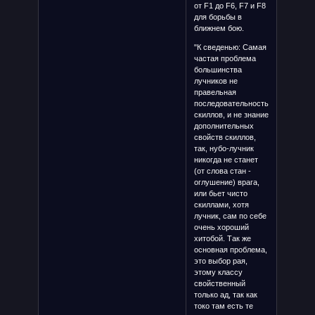
от F1 до F6, F7 и F8
для борьбы в
ближнем бою.
"К сведенью: Самая
частая проблема
большинства
лучников не
правельная
последовательность
скиллов, и не знание
дополнительных
свойств скиллов,
так, нубо-лучник
никогда не станет
(от слова стан -
оглушение) врага,
или бьет чисто
скиллами, хотя
лучник, сам по себе
очень хороший
хитобой. Так же
основная проблема,
это выбор рая,
этому классу
свойственный
только ад, так как
токо там есть те