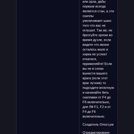
или орла, дабы
первым всегда
является стан, а эти
скиллы
увеличивают шанс
того что вас не
оглушит. Так же, не
брезгуйте орлом во
время дуэле, если
видите что жизни
осталось мало и
хирка не успеет
откатися,
пррименяйте! Если
вы не в силах
вынести вашего
врага (если этот
враг лучник) то
подходите вплотную
и начинайте бить
скиллами от F4 до
F8 включительно,
для ЛФ F1, F2 и от
F4 до F6
включительно.
Создатель Опоссум
Отредактировано