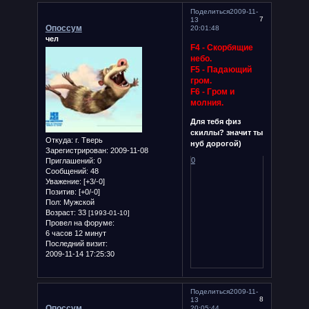
Поделиться
2009-11-
7
13
Опоссум
20:01:48
чел
F4 - Скорбящие
небо.
F5 - Падающий
гром.
F6 - Гром и
молния.
Для тебя физ
скиллы? значит ты
Откуда:
г. Тверь
нуб дорогой)
Зарегистрирован
: 2009-11-08
0
Приглашений:
0
Сообщений:
48
Уважение:
[+3/-0]
Позитив:
[+0/-0]
Пол:
Мужской
Возраст:
33
[1993-01-10]
Провел на форуме:
6 часов 12 минут
Последний визит:
2009-11-14 17:25:30
Поделиться
2009-11-
8
13
Опоссум
20:05:44