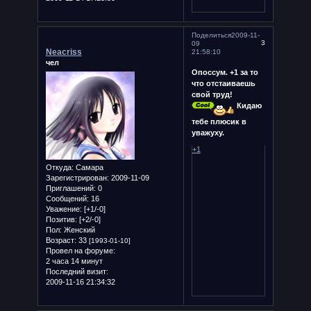
Поделиться
2009-11-
3
09
Neacriss
21:58:10
чел
Опоссум. +1 за то
что отстаиваешь
свой труд!
Кидаю
тебе плюсик в
уважуху.
+1
Откуда:
Самара
Зарегистрирован
: 2009-11-09
Приглашений:
0
Сообщений:
16
Уважение:
[+1/-0]
Позитив:
[+2/-0]
Пол:
Женский
Возраст:
33
[1993-01-10]
Провел на форуме:
2 часа 14 минут
Последний визит:
2009-11-16 21:34:32