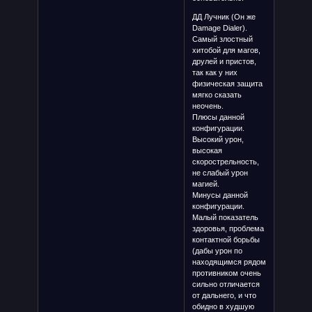
ДД Лучник (Он же
Damage Dialer).
Самый злостный
хитобой для магов,
друлей и пристов,
так как у них
физическая защита
мягко сказать
неочень.
Плюсы данной
конфигурации.
Высокий урон,
высокая
скорострельность,
не слабый урон
магией.
Минусы данной
конфигурации.
Малый показатель
здоровья, проблема
контактной борьбы
(дабы урон по
находящимся рядом
противником очень
сильно отличается
от дальнего, и что
обидно в худшую