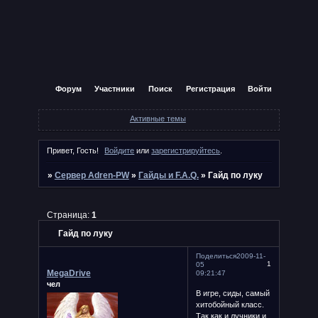
Форум
Участники
Поиск
Регистрация
Войти
Активные темы
Привет, Гость!
Войдите
или
зарегистрируйтесь
.
»
Сервер Adren-PW
»
Гайды и F.A.Q.
»
Гайд по луку
Страница:
1
Гайд по луку
Поделиться
2009-11-
1
05
MegaDrive
09:21:47
чел
В игре, сиды, самый
хитобойный класс.
Так как и лучники и