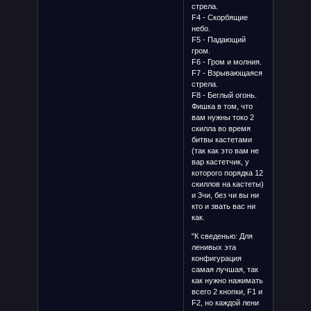
стрела.
F4 - Скорбящие
небо.
F5 - Падающий
гром.
F6 - Гром и молния.
F7 - Взрывающаяся
стрела.
F8 - Беглый огонь.
Фишка в том, что
вам нужны токо 2
скилла во время
битвы кастетами
(так как это вам не
вар кастетчик, у
которого порядка 12
скиллов на кастеты)
и 3чи, без чи вы ни
кто и звать вас ни
как.
"К сведенью: Для
ленивых эта
конфигурация
самая лучшая, так
как нужно нажимать
всего 2 кнопки, F1 и
F2, но каждой лени