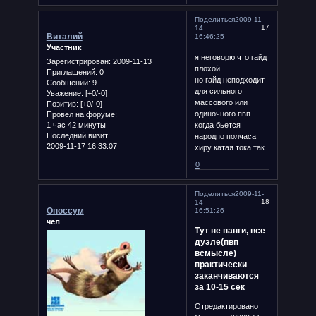
Поделиться
2009-11-
17
14
Виталий
16:46:25
Участник
я неговорю что гайд
Зарегистрирован
: 2009-11-13
плохой
Приглашений:
0
но гайд неподходит
Сообщений:
9
для сильного
Уважение:
[+0/-0]
массового или
Позитив:
[+0/-0]
одиночного пвп
Провел на форуме:
1 час 42 минуты
когда бьется
Последний визит:
народпо полчаса
2009-11-17 16:33:07
хиру катая тока так
0
Поделиться
2009-11-
18
14
Опоссум
16:51:26
чел
Тут не панги, все
дуэле(пвп
всмысле)
практически
заканчиваются
за 10-15 сек
Отредактировано