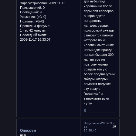
для нуба гайд
Зарегистрирован
: 2009-11-13
хороший но после
Приглашений:
0
пары пвп серверов
Сообщений:
9
он приходит в
Уважение:
[+0/-0]
негодность
Позитив:
[+0/-0]
на таких сервах
Провел на форуме:
1 час 42 минуты
пряморукий лукарь
Последний визит:
становится папкой
2009-11-17 16:33:07
которого по 70
человек льют и них
невыходит правда
папкии бывают 300
лвл но все же
поэтому можно
создать тему с
более продвинутым
гайдом который
поможет получить
эту самую
"практику" и
выпрямить руки
чуток
0
Поделиться
2009-11-
16
14
Опоссум
15:38:45
чел