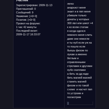
Участник
легко
Зарегистрирован
: 2009-11-13
анархист меня
Приглашений:
0
знает и в пвп меня
Сообщений:
9
убивали только
Уважение:
[+0/-0]
донаты у которых
Позитив:
[+0/-0]
300 лвл или шмот +4
Провел на форуме:
1 час 42 минуты
к ко всем статам
Последний визит:
я когда оделся
2009-11-17 16:33:07
немного меня слить
даже они немогли
и ты нуб если уж на
то пошло если
бьешь физом по
лукам а именно
беглым и
отравленными
стрелами и другими
нубо скиллами
а бить за дд надо
бить магией магией
станить магией
физом и по такой
схеме и насчет пвп
то устроим и
посмотрим
0