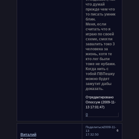
что думай
прежде чем что
то писать умник
блин.
Меня, если
считать что я
играю по своей
схеме, смогли
завалить токо 3
человека за
жизнь, хотя те
кто лег были
тоже не нубами.
Когда нить с
тобой ПВПешку
можно будет
замутит дабы
доказать.
Отредактировано
Опоссум (2009-11-
13 17:01:47)
0
Поделиться
2009-11-
6
13
Виталий
17:32:50