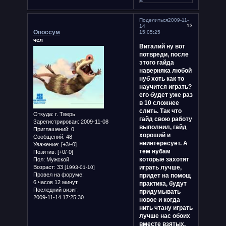
Поделиться
2009-11-
13
14
Опоссум
15:05:25
чел
Виталий ну вот
потвреди, после
этого гайда
наверняка любой
нуб хоть как то
научится играть?
его будет уже раз
в 10 сложнее
слить. Так что
Откуда:
г. Тверь
гайд свою работу
Зарегистрирован
: 2009-11-08
выполнил, гайд
Приглашений:
0
хороший и
Сообщений:
48
ниинтересует. А
Уважение:
[+3/-0]
тем нубам
Позитив:
[+0/-0]
которые захотят
Пол:
Мужской
Возраст:
33
играть лучше,
[1993-01-10]
Провел на форуме:
придет на помощ
6 часов 12 минут
практика, будут
Последний визит:
придумывать
2009-11-14 17:25:30
новое и когда
нить чтану играть
лучше нас обоих
вместе взятых.