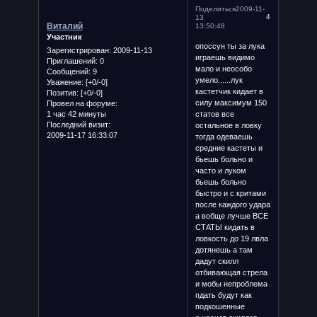
Поделиться
2009-11-
4
13
Виталий
13:50:48
Участник
опоссун ты за лука
Зарегистрирован
: 2009-11-13
играешь видимо
Приглашений:
0
мало и неособо
Сообщений:
9
умело......лук
Уважение:
[+0/-0]
кастетчик кидает в
Позитив:
[+0/-0]
силу максимум 150
Провел на форуме:
1 час 42 минуты
статов все
Последний визит:
остальное в ловку
2009-11-17 16:33:07
тогда одеваешь
средние кастеты и
бьешь больно и
часто и луком
бьешь больно
быстро и с критами
после каждого удара
а вобще лучше ВСЕ
СТАТЫ кидать в
ловкость до 19 лвла
дотянешь а там
дадут скилл
отбивающая стрела
и мобы непроблема
пдать будут как
подкошенные