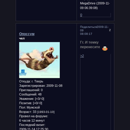
MegaDrive (2009-11-
09 06:39:08)
0
Поделиться
2009-11-
2
09
Опоссум
08:08:17
чел
Гг. И темку
перенесите
+2
Откуда:
г. Тверь
Зарегистрирован
: 2009-11-08
Приглашений:
0
Сообщений:
48
Уважение:
[+3/-0]
Позитив:
[+0/-0]
Пол:
Мужской
Возраст:
33
[1993-01-10]
Провел на форуме:
6 часов 12 минут
Последний визит:
2009-11-14 17:25:30