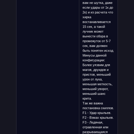
вам не шутка, даже
если удары от 1к до
2к) и из расчета что
хирка
востанавливается
15 сек, а такой
лучник может
вынести обора в
промежуток от 5-7
сек, вам должен
быть понятен исход.
Минусы данной
конфигурации:
Более уязвим для
магов, друидов и
пристов, меньший
урон от лука,
меньшая меткость,
меньший уворот,
меньший шанс
крита.
Так же важна
постановка скиллов.
F1 - Удар крыльев.
F2 - Взмах крыльев.
F3 - Ледяная,
отравленная или
разрывающаяся