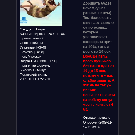
добивать будет
нечем) у нас
равные шансы)
Тем более есть
еще пару скилло
оч полезных,
Откуда:
г. Тверь
которые
Зарегистрирован
: 2009-11-08
увеличивают
Приглашений:
0
шанс крита крит
Сообщений:
48
на 10%, хоть и
Уважение:
[+3/-0]
всего на 10 сек.
Позитив:
[+0/-0]
Вообще пвп 2
Пол:
Мужской
Возраст:
33
проф лучников,
[1993-01-10]
Провел на форуме:
без панги идет от
6 часов 12 минут
10 до 15 сек,
Последний визит:
потому что у нас
2009-11-14 17:25:30
слабая защита. А
жизнь не так уж
сильно
повышает шансы
на победу когда
урон с крита от 4-
6к.
Отредактировано
Опоссум (2009-11-
14 15:03:37)
0