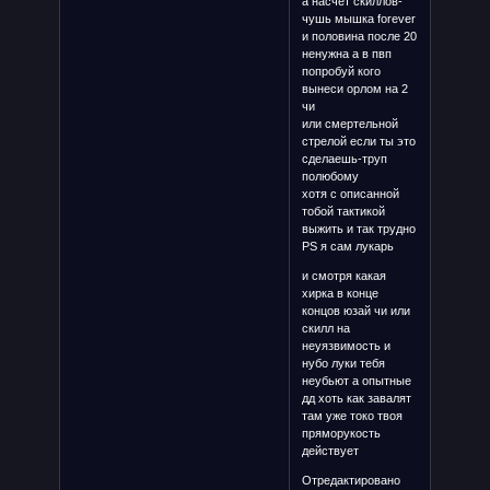
а насчет скиллов-
чушь мышка forever
и половина после 20
ненужна а в пвп
попробуй кого
вынеси орлом на 2
чи
или смертельной
стрелой если ты это
сделаешь-труп
полюбому
хотя с описанной
тобой тактикой
выжить и так трудно
PS я сам лукарь
и смотря какая
хирка в конце
концов юзай чи или
скилл на
неуязвимость и
нубо луки тебя
неубьют а опытные
дд хоть как завалят
там уже токо твоя
пряморукость
действует
Отредактировано