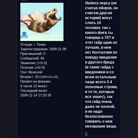
Любога перса (не
считая оборов, ои
совсем другая
история) могут
слить 10
человек. так с
какого фига ты
говориш а 70? и
этот гайд один из
Откуда:
г. Тверь
лучших, в нем
Зарегистрирован
: 2009-11-08
нет болталоии по
Приглашений:
0
поводу введения
Сообщений:
48
и другого бреда
Уважение:
[+3/-0]
(в таких гайда с
Позитив:
[+0/-0]
введением и со
Пол:
Мужской
Возраст:
33
всем остальным
[1993-01-10]
Провел на форуме:
чаще всего 3-4
6 часов 12 минут
полезные строки,
Последний визит:
и то те, которые
2009-11-14 17:25:30
все знают), так
что гайд очень
даже не плохой,
и не надо
безооснованно
говорить о нем
нехорошие вещи.
0