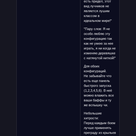
есть придел, этот
вид лучников не
является лушим
классом в
идеальном мире!"
"Пару слов: Я не
особо люблю эту
конфигурацию так
как не умею за нее
играть, я ни когда не
изменяю деревяшке
с натянутой ниткой!"
Для обоих
конфигураций.
Не забывайте что
есть еще панель
быстрого запуска
(1,2,3,4,5,6). В неё
можно влажить все
ваши баффы и ту
же вспышку чи.
Небольшие
хитрости:
Перед каждым боем
лучше применять
преграду из крыльев