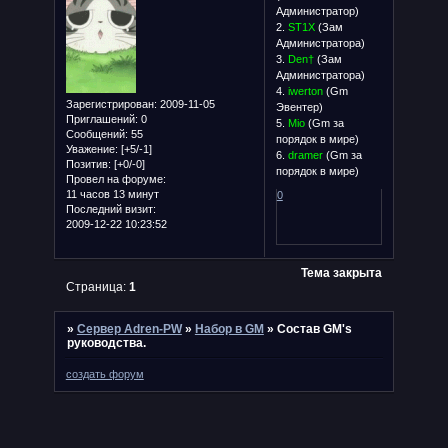
Администратор)
2.
ST1X
(Зам
Администратора)
3.
Den†
(Зам
Администратора)
4.
iwerton
(Gm
Зарегистрирован
: 2009-11-05
Эвентер)
Приглашений:
0
5.
Mio
(Gm за
Сообщений:
55
порядок в мире)
Уважение:
[+5/-1]
6.
dramer
(Gm за
Позитив:
[+0/-0]
порядок в мире)
Провел на форуме:
11 часов 13 минут
0
Последний визит:
2009-12-22 10:23:52
Тема закрыта
Страница:
1
»
Сервер Adren-PW
»
Набор в GM
»
Состав GM's
руководства.
создать форум