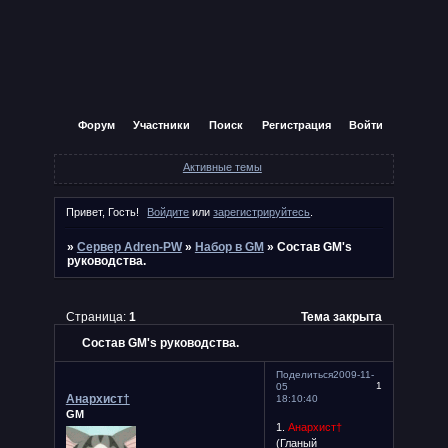
Форум
Участники
Поиск
Регистрация
Войти
Активные темы
Привет, Гость!
Войдите
или
зарегистрируйтесь
.
»
Сервер Adren-PW
»
Набор в GM
»
Состав GM's
руководства.
Страница:
1
Тема закрыта
Состав GM's руководства.
Поделиться
2009-11-
1
05
Анархист†
18:10:40
GM
1.
Анархист†
(Гланый