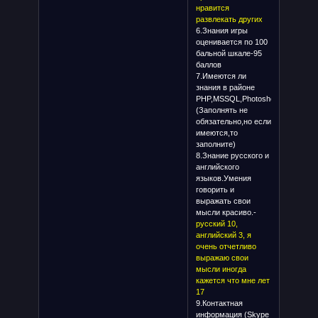
нравится
развлекать других
6.Знания игры
оценивается по 100
бальной шкале-95
баллов
7.Имеются ли
знания в районе
PHP,MSSQL,Photoshop
(Заполнять не
обязательно,но если
имеются,то
заполните)
8.Знание русского и
английского
языков.Умения
говорить и
выражать свои
мысли красиво.-
русский 10,
английский 3, я
очень отчетливо
выражаю свои
мысли иногда
кажется что мне лет
17
9.Контактная
информация (Skype