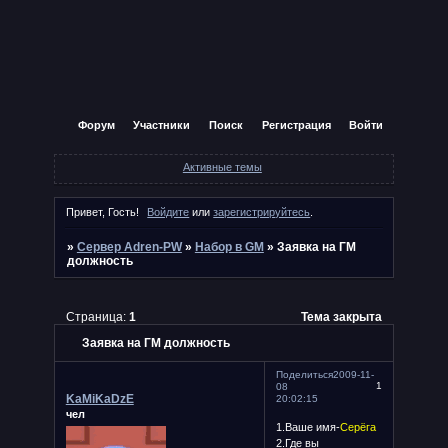
Форум
Участники
Поиск
Регистрация
Войти
Активные темы
Привет, Гость!
Войдите
или
зарегистрируйтесь
.
»
Сервер Adren-PW
»
Набор в GM
»
Заявка на ГМ
должность
Страница:
1
Тема закрыта
Заявка на ГМ должность
Поделиться
2009-11-
1
08
KaMiKaDzE
20:02:15
чел
1.Ваше имя-
Серёга
2.Где вы