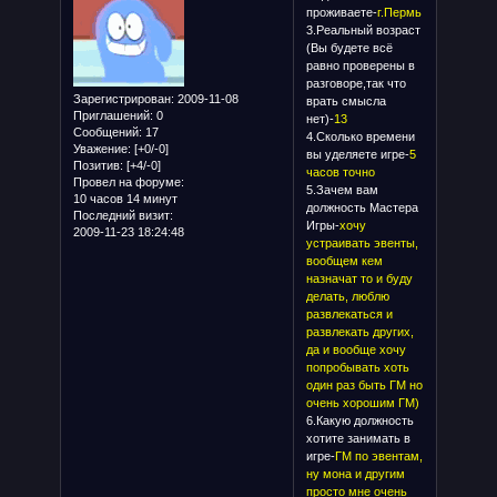
проживаете-
г.Пермь
3.Реальный возраст
(Вы будете всё
равно проверены в
разговоре,так что
Зарегистрирован
: 2009-11-08
врать смысла
Приглашений:
0
нет)-
13
Сообщений:
17
4.Сколько времени
Уважение:
[+0/-0]
вы уделяете игре-
5
Позитив:
[+4/-0]
часов точно
Провел на форуме:
5.Зачем вам
10 часов 14 минут
должность Мастера
Последний визит:
Игры-
хочу
2009-11-23 18:24:48
устраивать эвенты,
вообщем кем
назначат то и буду
делать, люблю
развлекаться и
развлекать других,
да и вообще хочу
попробывать хоть
один раз быть ГМ но
очень хорошим ГМ)
6.Какую должность
хотите занимать в
игре-
ГМ по эвентам,
ну мона и другим
просто мне очень