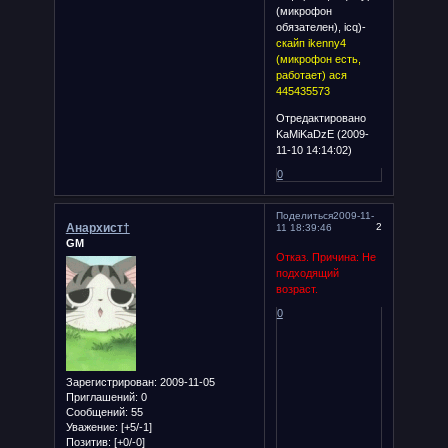
(микрофон
обязателен), icq)-
скайп ikenny4
(микрофон есть,
работает) ася
445435573
Отредактировано
KaMiKaDzE (2009-
11-10 14:14:02)
0
Поделиться
2009-11-
Анархист†
2
11 18:39:46
GM
Отказ. Причина: Не
подходящий
возраст.
0
Зарегистрирован
: 2009-11-05
Приглашений:
0
Сообщений:
55
Уважение:
[+5/-1]
Позитив:
[+0/-0]