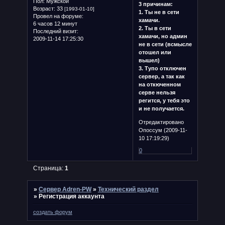
Пол:
Мужской
3 причинам:
Возраст:
33
[1993-01-10]
1. Ты не в сети
Провел на форуме:
хамачи.
6 часов 12 минут
2. Ты в сети
Последний визит:
хамачи, но админ
2009-11-14 17:25:30
не в сети (всмысле
отошел или
вышел)
3. Тупо отключен
сервер, а так как
на откюченном
серве нельзя
регится, у тебя это
и не получается.
Отредактировано
Опоссум (2009-11-
10 17:19:29)
0
Страница:
1
»
Сервер Adren-PW
»
Технический раздел
»
Регистрация аккаунта
создать форум