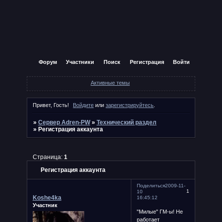
Форум
Участники
Поиск
Регистрация
Войти
Активные темы
Привет, Гость!
Войдите
или
зарегистрируйтесь
.
»
Сервер Adren-PW
»
Технический раздел
»
Регистрация аккаунта
Страница:
1
Регистрация аккаунта
Поделиться
2009-11-
1
10
Koshe4ka
16:45:12
Участник
"Милые" ГМ-ы! Не
работает