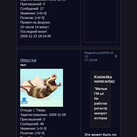
Приглашений:
0
Сообщений:
17
Уважение:
[+0/-0]
Позитив:
[+4/-0]
Провел на форуме:
10 часов 14 минут
Последний визит:
2009-11-23 18:24:48
Поделиться
2009-11-
3
10
Опоссум
17:18:58
чел
Koshe4ka
написал(а):
"Милые"
ГМ-ы!
Не
работает
регистрация
Откуда:
г. Тверь
аккаунтов.Прошу
Зарегистрирован
: 2009-11-08
истправить!
Приглашений:
0
Сообщений:
48
Уважение:
[+3/-0]
Позитив:
[+0/-0]
Это может быть по