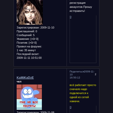
регистрация
аккаунтов.Прошу
истправить!
0
Зарегистрирован
: 2009-11-10
Приглашений:
0
Сообщений:
5
Уважение:
[+0/-0]
Позитив:
[+0/-0]
Провел на форуме:
1 час 35 минут
Последний визит:
2009-11-11 10:51:00
Поделиться
2009-11-
2
10
KaMiKaDzE
16:50:12
чел
всё работает просто
сначало надо
подключится к
одной из сетей
хамачи.
0
Зарегистрирован
: 2009-11-08