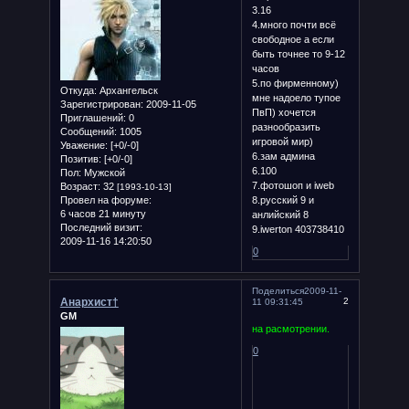
3.16
4.много почти всё
свободное а если
быть точнее то 9-12
часов
5.по фирменному)
Откуда:
Архангельск
мне надоело тупое
Зарегистрирован
: 2009-11-05
ПвП) хочется
Приглашений:
0
разнообразить
Сообщений:
1005
игровой мир)
Уважение:
[+0/-0]
6.зам админа
Позитив:
[+0/-0]
6.100
Пол:
Мужской
7.фотошоп и iweb
Возраст:
32
[1993-10-13]
Провел на форуме:
8.русский 9 и
6 часов 21 минуту
анлийский 8
Последний визит:
9.iwerton 403738410
2009-11-16 14:20:50
0
Поделиться
2009-11-
Анархист†
2
11 09:31:45
GM
на расмотрении.
0