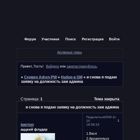
Форум
Участники
Поиск
Регистрация
Войти
Активные темы
Привет, Гость!
Войдите
или
зарегистрируйтесь
.
»
Сервер Adren-PW
»
Набор в GM
»
и снова я подаю
заявку на должность зам админа
Страница:
1
Тема закрыта
и снова я подаю заявку на должность зам админа
Поделиться
2009-11-
1
10
iwerton
18:58:33
аццкий флудер
1.Вася
2.Архангельск