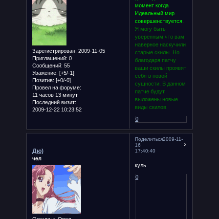
момент когда
Идеальный мир
совершенствуется.
Я могу быть
уверенным что вам
наверное наскучили
Зарегистрирован
: 2009-11-05
старые скилы. Но
Приглашений:
0
благодаря патчу
Сообщений:
55
ваши скилы проявят
Уважение:
[+5/-1]
себя в новой
Позитив:
[+0/-0]
сущности. В данном
Провел на форуме:
патче будут
11 часов 13 минут
выложены новые
Последний визит:
виды скилов.
2009-12-22 10:23:52
0
Поделиться
2009-11-
2
16
Дю)
17:40:40
чел
куль
0
Откуда:
г. Орел