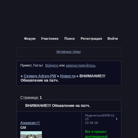
Форум
Участники
Поиск
Регистрация
Войти
Активные темы
Привет, Гость!
Войдите
или
зарегистрируйтесь
.
»
Сервер Adren-PW
»
Новости
»
ВНИМАНИЕ!!!
Обнавление на патч.
Страница:
1
ВНИМАНИЕ!!! Обнавление на патч.
Поделиться
2009-11-
1
15
Анархист†
22:36:18
GM
Вот и пришел
долгожданный