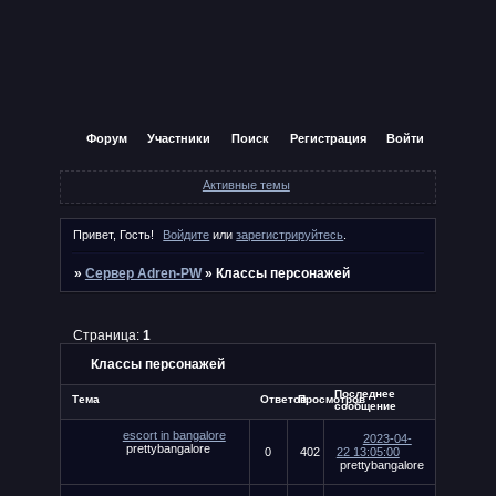
Форум
Участники
Поиск
Регистрация
Войти
Активные темы
Привет, Гость!
Войдите
или
зарегистрируйтесь
.
»
Сервер Adren-PW
»
Классы персонажей
Страница:
1
Классы персонажей
Последнее
Тема
Ответов
Просмотров
сообщение
escort in bangalore
2023-04-
prettybangalore
0
402
22 13:05:00
prettybangalore