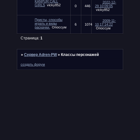
KANPUR CALL
2022-12-
GIRLS
vicky852
0
446
29 10:09:05
vicky852
Присты, способы
2009-11-
играть и виды
6
1074
10 17:14:22
раскачки.
Опоссум
Опоссум
Страница:
1
»
Сервер Adren-PW
»
Классы персонажей
создать форум