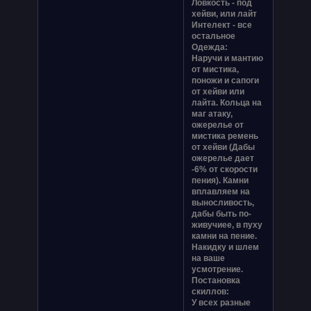
Ловкость - под
хейви, или лайт
Интелект - все
остальное
Одежда:
Наручи и мантию
от мистика,
поножи и сапоги
от хейви или
лайта. Кольца на
маг атаку,
ожерелье от
мистика ремень
от хейви (Дабы
ожерелье дает
-6% от скорости
пения). Камни
вплавляем на
выносливость,
дабы быть по-
живучиее, в пуху
камни на пение.
Накидку и шлем
на ваше
усмотрение.
Постановка
скиллов:
У всех разные