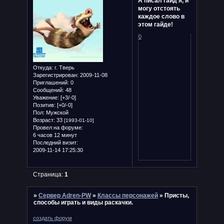
А писал гайд я, и
могу отстоять
каждое слово в
этом гайде!
0
Откуда:
г. Тверь
Зарегистрирован
: 2009-11-08
Приглашений:
0
Сообщений:
48
Уважение:
[+3/-0]
Позитив:
[+0/-0]
Пол:
Мужской
Возраст:
33
[1993-01-10]
Провел на форуме:
6 часов 12 минут
Последний визит:
2009-11-14 17:25:30
Страница:
1
»
Сервер Adren-PW
»
Классы персонажей
»
Присты,
способы играть и виды раскачки.
создать форум