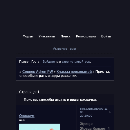
Форум
Участники
Поиск
Регистрация
Войти
Активные темы
Привет, Гость!
Войдите
или
зарегистрируйтесь
.
»
Сервер Adren-PW
»
Классы персонажей
»
Присты,
способы играть и виды раскачки.
Страница:
1
Присты, способы играть и виды раскачки.
Поделиться
2009-11-
1
08
Опоссум
20:20:20
чел
Жрецы:
Жрецы бывают 4