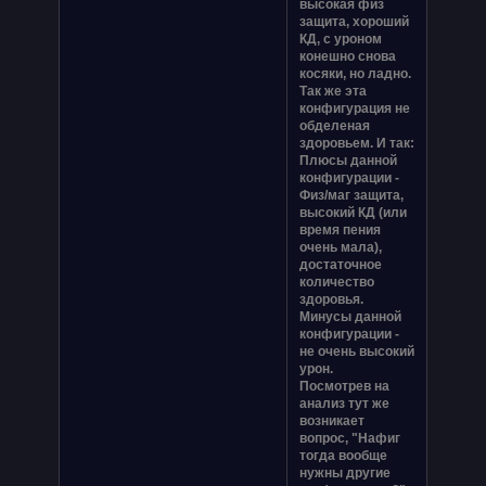
высокая физ
защита, хороший
КД, с уроном
конешно снова
косяки, но ладно.
Так же эта
конфигурация не
обделеная
здоровьем. И так:
Плюсы данной
конфигурации -
Физ/маг защита,
высокий КД (или
время пения
очень мала),
достаточное
количество
здоровья.
Минусы данной
конфигурации -
не очень высокий
урон.
Посмотрев на
анализ тут же
возникает
вопрос, "Нафиг
тогда вообще
нужны другие