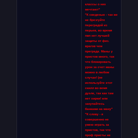
классы о них
мечтают"
"К сведенью - так же
не брезгуйте
переградой из
перьев, во время
пвп нет лучшей
защиты от физ.
врагов чем
преграда. Маны у
пристов много, так
что блокировать
урон за счет маны
можно в любом
случае! (не
используйте этот
скилл во вемя
дуэле, так как там
нет хирки! или
закупайтесь
банками на ману"
"К слову - я
совершенно не
умею играть за
пристов, так что
проф присты не