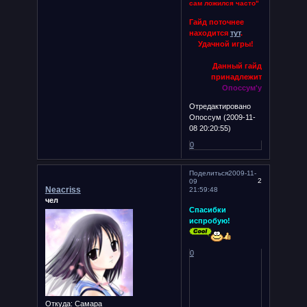
сам ложился часто"
Гайд поточнее
находится
тут
.
Удачной игры!
Данный гайд
принадлежит
Опоссум'у
Отредактировано
Опоссум (2009-11-
08 20:20:55)
0
Поделиться
2009-11-
2
09
Neacriss
21:59:48
чел
Спасибки
испробую!
0
Откуда:
Самара