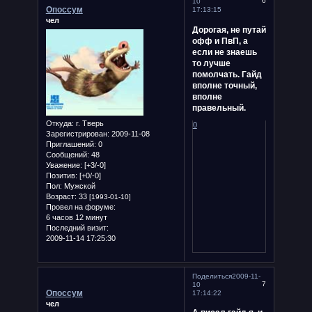
6
10
Опоссум
17:13:15
чел
Дорогая, не путай
офф и ПвП, а
если не знаешь
то лучше
помолчать. Гайд
вполне точный,
вполне
правельный.
Откуда:
г. Тверь
0
Зарегистрирован
: 2009-11-08
Приглашений:
0
Сообщений:
48
Уважение:
[+3/-0]
Позитив:
[+0/-0]
Пол:
Мужской
Возраст:
33
[1993-01-10]
Провел на форуме:
6 часов 12 минут
Последний визит:
2009-11-14 17:25:30
Поделиться
2009-11-
7
10
Опоссум
17:14:22
чел