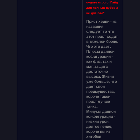
судите строго! Гайд
для полных нубов а
не для вас"
Прист хейви - из
названия
следует то что
этот прист ходит
в тяжелой броне.
Что это дает:
Плюсы данной
кофигурации -
как физ. так и
маг, защита
достаточно
высока. Жизни
уже больше, что
дает свои
преимущества,
короче такой
прист лучше
танка.
Минусы данной
конфигурации -
низкий урон,
долгое пение,
короче вы из
хитобоя