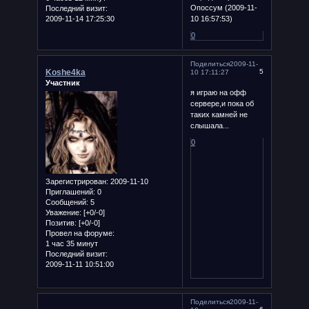
Опоссум (2009-11-
Последний визит:
2009-11-14 17:25:30
10 16:57:53)
0
Поделиться
2009-11-
Koshe4ka
5
10 17:11:27
Участник
я играю на офф
сервере,и пока об
таких камней не
слышала...
0
Зарегистрирован
: 2009-11-10
Приглашений:
0
Сообщений:
5
Уважение:
[+0/-0]
Позитив:
[+0/-0]
Провел на форуме:
1 час 35 минут
Последний визит:
2009-11-11 10:51:00
Поделиться
2009-11-