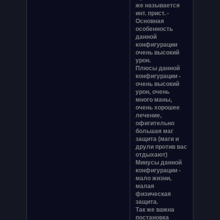
же называется
инт. прист. -
Основная
особенность
данной
конфигурации
очень высокий
урон.
Плюсы данной
конфигурации -
очень высокий
урон, очень
много маны,
очень хорошее
лечение,
офигительно
большая маг
защита (маги и
друли против вас
отдыхают)
Минусы данной
конфигурации -
мало жизни,
малая
физическая
защита.
Так же важна
постановка