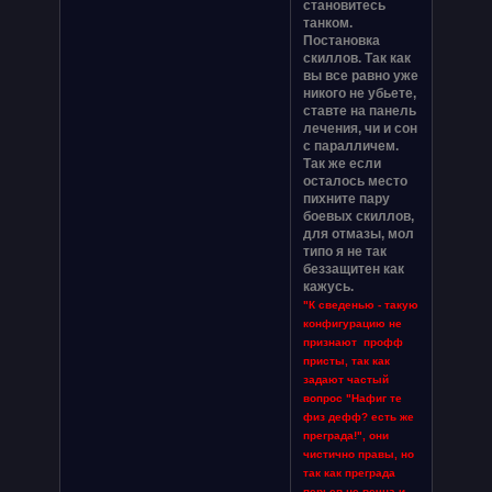
становитесь
танком.
Постановка
скиллов. Так как
вы все равно уже
никого не убьете,
ставте на панель
лечения, чи и сон
с паралличем.
Так же если
осталось место
пихните пару
боевых скиллов,
для отмазы, мол
типо я не так
беззащитен как
кажусь.
"К сведенью - такую
конфигурацию не
признают профф
присты, так как
задают частый
вопрос "Нафиг те
физ дефф? есть же
преграда!", они
чистично правы, но
так как преграда
перьев не вечна и