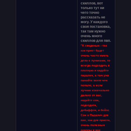
скиллов, вот
только тут ни
чего точно
рассказать не
могу. У каждого
своя постановка,
так там нужно
очень много
скиллов для пвп.
"К сведенью - так
как прист будет
очень часто иметь
дела с луниками, то
всегда подходить в
плотную и кидайте
паралич, а там уже
пинайте всем чем
попало, а если
лучник изначально
далеко от вас,
кидайте сон,
подходите,
дебаффти, и бейте.
Сон и Паралич для
вас, как для приста,
очень полезные
скиллы и все