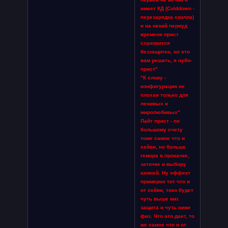
имеет КД (Colddown -
перезарядка скилла)
и на некий периуд
времени прист
становится
беззащитен, но это
вам решать, я нубо-
прист"
"К слову -
конфигурация не
плохая только для
ленивых и
миролюбивых"
Лайт прист - по
большому счету
тоже самое что и
хейви, но больше
гемора в прокачке,
заточке и выбору
камней. Ну эффект
примерно тот что и
от хейви, токо будет
чуть выше маг.
защита и чуть ниже
физ. Что это дает, то
же самое что и от