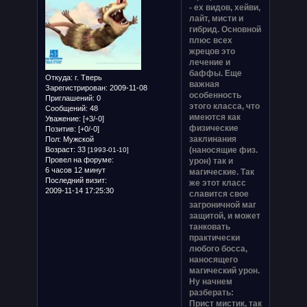
- ех видов, хейви,
лайт, мисти и
гибрид. Основной
плюс всех
жрецов это
лечение и
баффы. Еще
Откуда:
г. Тверь
важная
Зарегистрирован
: 2009-11-08
особенность
Приглашений:
0
этого класса, что
Сообщений:
48
имеются как
Уважение:
[+3/-0]
физические
Позитив:
[+0/-0]
заклинания
Пол:
Мужской
Возраст:
33
(наносящие физ.
[1993-01-10]
Провел на форуме:
урон) так и
6 часов 12 минут
магические. Так
Последний визит:
же этот класс
2009-11-14 17:25:30
славится свое
загроничной маг
защитой, и может
танковать
практически
любого босса,
наносящего
магический урон.
Ну начнем
разберать:
Прист мистик, так