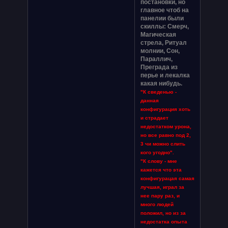
постановки, но
главное чтоб на
панелии были
скиллы: Смерч,
Магическая
стрела, Ритуал
молнии, Сон,
Параллич,
Преграда из
перье и лекалка
какая нибудь.
"К сведенью -
данная
конфигурация хоть
и страдает
недостатком урона,
но все равно под 2,
3 чи можно слить
кого угодно".
"К слову - мне
кажется что эта
конфигурацая самая
лучшая, играл за
нее пару раз, и
много людей
положил, но из за
недостатка опыта