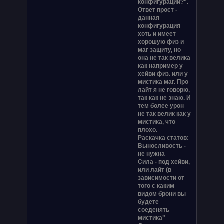
конфигурации?".
Ответ прост -
данная
конфигурация
хоть и имеет
хорошую физ и
маг защиту, но
она не так велика
как например у
хейви физ. или у
мистика маг. Про
лайт я не говорю,
так как не знаю. И
тем более урон
не так велик как у
мистика, что
плохо.
Раскачка статов:
Выносливость -
не нужна
Сила - под хейви,
или лайт (в
зависимости от
того с каким
видом брони вы
будете
соеденять
мистика"