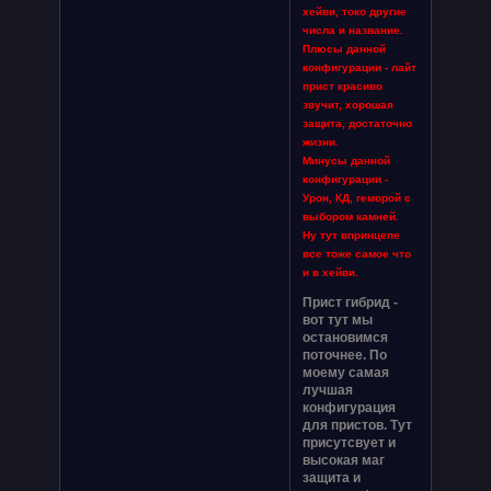
хейви, токо другие
числа и название.
Плюсы данной
конфигурации - лайт
прист красиво
звучит, хорошая
защита, достаточно
жизни.
Минусы данной
конфигурации -
Урон, КД, геморой с
выбором камней.
Ну тут впринцепе
все тоже самое что
и в хейви.
Прист гибрид -
вот тут мы
остановимся
поточнее. По
моему самая
лучшая
конфигурация
для пристов. Тут
присутсвует и
высокая маг
защита и