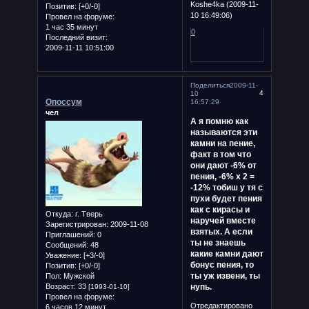
Koshe4ka (2009-11-
Позитив:
[+0/-0]
10 16:49:06)
Провел на форуме:
1 час 35 минут
0
Последний визит:
2009-11-11 10:51:00
Поделиться
2009-11-
4
10
Опоссум
16:57:29
чел
А я помню как
называются эти
камни на пение,
факт в том что
они дают -6% от
пения, -6% х 2 =
-12% тобиш у тя с
пухи будет пения
как с кирасы и
Откуда:
г. Тверь
наручей вместе
Зарегистрирован
: 2009-11-08
взятых. А если
Приглашений:
0
ты не знаешь
Сообщений:
48
какие камни дают
Уважение:
[+3/-0]
бонус пения, то
Позитив:
[+0/-0]
ты уж извени, ты
Пол:
Мужской
Возраст:
33
нупь.
[1993-01-10]
Провел на форуме:
Отредактировано
6 часов 12 минут