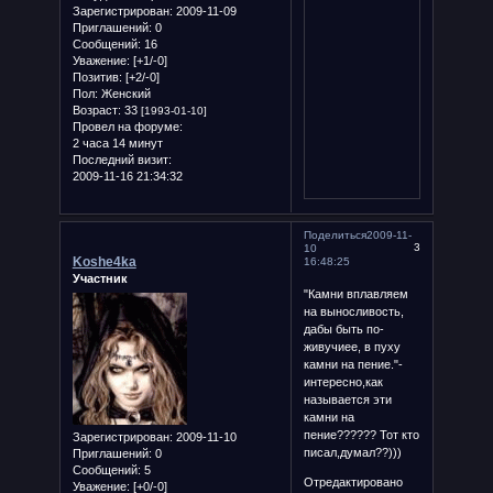
Зарегистрирован
: 2009-11-09
Приглашений:
0
Сообщений:
16
Уважение:
[+1/-0]
Позитив:
[+2/-0]
Пол:
Женский
Возраст:
33
[1993-01-10]
Провел на форуме:
2 часа 14 минут
Последний визит:
2009-11-16 21:34:32
Поделиться
2009-11-
3
10
Koshe4ka
16:48:25
Участник
"Камни вплавляем
на выносливость,
дабы быть по-
живучиее, в пуху
камни на пение."-
интересно,как
называется эти
камни на
пение?????? Тот кто
Зарегистрирован
: 2009-11-10
писал,думал??)))
Приглашений:
0
Сообщений:
5
Отредактировано
Уважение:
[+0/-0]