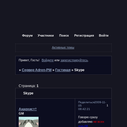
Форум
Участники
Поиск
Регистрация
Войти
Активные темы
Привет, Гость!
Войдите
или
зарегистрируйтесь
.
»
Сервер Adren-PW
»
Гостиная
»
Skype
Страница:
1
Skype
Поделиться
2009-11-
1
05
Анархист†
08:42:21
GM
Говорю сразу
добавляю
не всех
zon-08