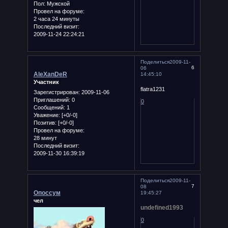
Пол:
Мужской
Провел на форуме:
2 часа 24 минуты
Последний визит:
2009-11-24 22:24:21
Поделиться
2009-11-
6
06
AleXanDeR
14:45:10
Участник
flatra1231
Зарегистрирован
: 2009-11-06
Приглашений:
0
0
Сообщений:
1
Уважение:
[+0/-0]
Позитив:
[+0/-0]
Провел на форуме:
28 минут
Последний визит:
2009-11-30 16:39:19
Поделиться
2009-11-
7
08
Опоссум
19:45:27
чел
undefined1993
0