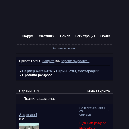
Форум
Участники
Поиск
Регистрация
Войти
Активные темы
Привет, Гость!
Войдите
или
зарегистрируйтесь
.
»
Сервер Adren-PW
»
Скриншоты, фотографии.
»
Правила раздела.
Страница:
1
Тема закрыта
Правила раздела.
Поделиться
2009-11-
1
05
Анархист†
08:43:26
GM
В данном разделе
вы можете