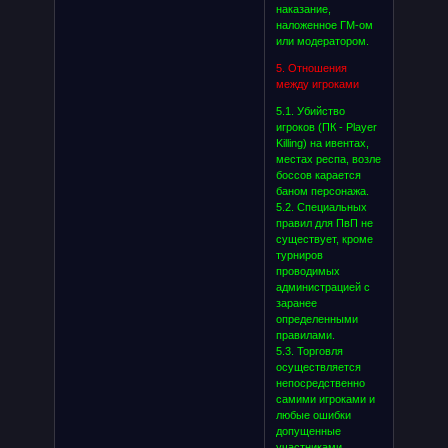
наказание,
наложенное ГМ-ом
или модератором.
5. Отношения
между игроками
5.1. Убийство
игроков (ПК - Player
Killing) на ивентах,
местах респа, возле
боссов карается
баном персонажа.
5.2. Специальных
правил для ПвП не
существует, кроме
турниров
проводимых
администрацией с
заранее
определенными
правилами.
5.3. Торговля
осуществляется
непосредственно
самими игроками и
любые ошибки
допущенные
участниками