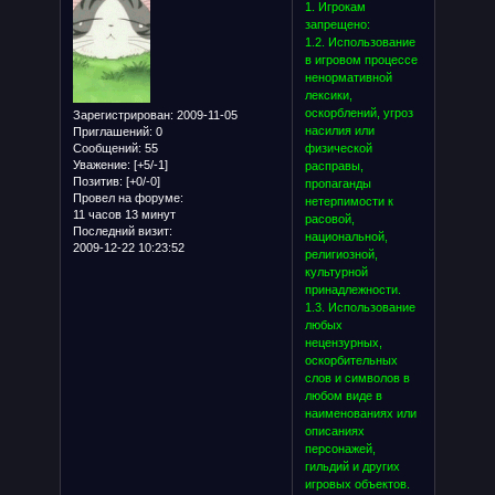
1. Игрокам
запрещено:
1.2. Использование
в игровом процессе
ненормативной
лексики,
оскорблений, угроз
Зарегистрирован
: 2009-11-05
насилия или
Приглашений:
0
Сообщений:
55
физической
Уважение:
[+5/-1]
расправы,
Позитив:
[+0/-0]
пропаганды
Провел на форуме:
нетерпимости к
11 часов 13 минут
расовой,
Последний визит:
национальной,
2009-12-22 10:23:52
религиозной,
культурной
принадлежности.
1.3. Использование
любых
нецензурных,
оскорбительных
слов и символов в
любом виде в
наименованиях или
описаниях
персонажей,
гильдий и других
игровых объектов.