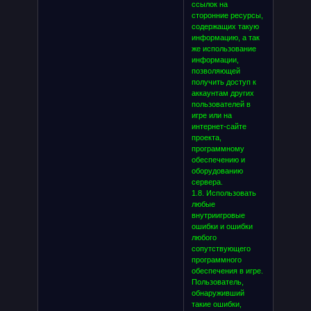
ссылок на
сторонние ресурсы,
содержащих такую
информацию, а так
же использование
информации,
позволяющей
получить доступ к
аккаунтам других
пользователей в
игре или на
интернет-сайте
проекта,
программному
обеспечению и
оборудованию
сервера.
1.8. Использовать
любые
внутриигровые
ошибки и ошибки
любого
сопутствующего
программного
обеспечения в игре.
Пользователь,
обнаруживший
такие ошибки,