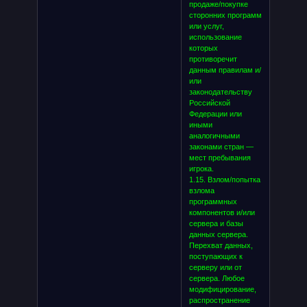
продаже/покупке
сторонних программ
или услуг,
использование
которых
противоречит
данным правилам и/
или
законодательству
Российской
Федерации или
иными
аналогичными
законами стран —
мест пребывания
игрока.
1.15. Взлом/попытка
взлома
программных
компонентов и/или
сервера и базы
данных сервера.
Перехват данных,
поступающих к
серверу или от
сервера. Любое
модифицирование,
распространение