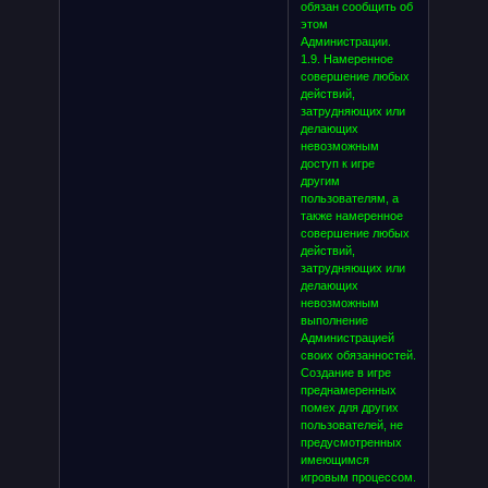
обязан сообщить об
этом
Администрации.
1.9. Намеренное
совершение любых
действий,
затрудняющих или
делающих
невозможным
доступ к игре
другим
пользователям, а
также намеренное
совершение любых
действий,
затрудняющих или
делающих
невозможным
выполнение
Администрацией
своих обязанностей.
Создание в игре
преднамеренных
помех для других
пользователей, не
предусмотренных
имеющимся
игровым процессом.