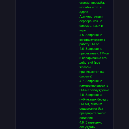
угрозы, просьбы,
мольбы и т.п. в
адрес
Администрации
сервера, как на
форуме, так и в
игре.
4.5. Запрещено
вмешательство в
работу ГМ-ов.
4.6. Запрещено
пререкание с ГМ-ом
и оспаривание его
действий (все
жалобы
принимаются на
форуме)
4.7. Запрещено
намеренно вводить
ГМ-а в заблуждение.
4.8. Запрещена
публикация бесед с
ГМ-ом, либо их
содержания без
предварительного
согласия.
4.9. Запрещено
обсуждать