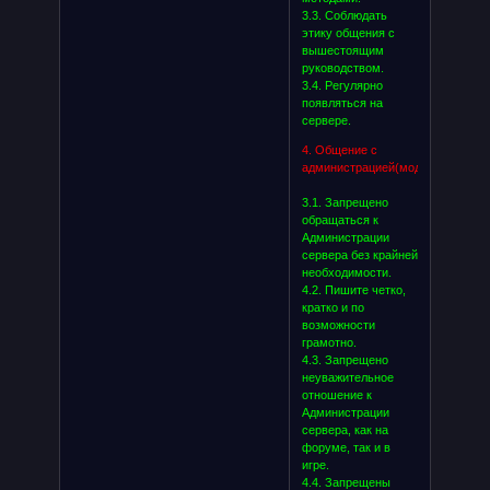
3.3. Соблюдать
этику общения с
вышестоящим
руководством.
3.4. Регулярно
появляться на
сервере.
4. Общение с
администрацией(модераторами):
3.1. Запрещено
обращаться к
Администрации
сервера без крайней
необходимости.
4.2. Пишите четко,
кратко и по
возможности
грамотно.
4.3. Запрещено
неуважительное
отношение к
Администрации
сервера, как на
форуме, так и в
игре.
4.4. Запрещены