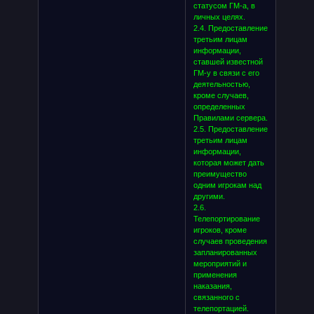
статусом ГМ-а, в
личных целях.
2.4. Предоставление
третьим лицам
информации,
ставшей известной
ГМ-у в связи с его
деятельностью,
кроме случаев,
определенных
Правилами сервера.
2.5. Предоставление
третьим лицам
информации,
которая может дать
преимущество
одним игрокам над
другими.
2.6.
Телепортирование
игроков, кроме
случаев проведения
запланированных
мероприятий и
применения
наказания,
связанного с
телепортацией.