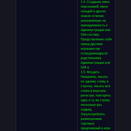
1.4. Создание имен
персонажей, имен
гильдий и других
знаков отличия,
указывающих на
принадлежность к
Администрации или
GM-составу.
Представление себя
перед другими
игроками как
сотрудника/друга/
родственника
Администрации или
GM-а.
1.5. Флудить.
Например, писать
по одному слову в
строчку, писать все
слова в верхнем
регистре, повторять
одну и ту же строку
несколько раз
подряд.
Злоупотреблять
размещением
торговых
предложений в игре