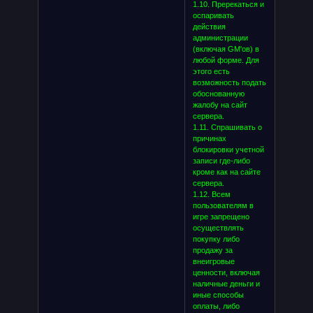
1.10. Пререкаться и
оспаривать
действия
администрации
(включая GM'ов) в
любой форме. Для
этого есть
возможность подать
обоснованную
жалобу на сайт
сервера.
1.11. Спрашивать о
причинах
блокировки учетной
записи где-либо
кроме как на сайте
сервера.
1.12. Всем
пользователям в
игре запрещено
осуществлять
покупку либо
продажу за
внеигровые
ценности, включая
наличные деньги и
иные способы
оплаты, либо