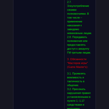
2.7.
Злоупотребление
своими
полномочиями. В
том числе –
применение
наказания к
заведомо
невиновным лицам.
2.8. Передавать
полномочия или
предоставлять
доступ к аккаунту
ГМ третьим лицам.
3. Обязанности
"Мастеров игры"
(Game Master's):
3.1. Проявлять
вежливость и
тактичность в
общении.
3.2. Пресекать
нарушения правил
установленными в
пункте 1.-1.17
средствами и
методами.