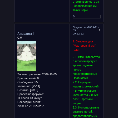
ответственность за
несоблюдение им
таких норм.
0
Поделиться
2009-11-
2
05
Анархист†
09:12:12
GM
2. Запреты для
"Мастеров Игры"
(GM):
2.1. Вмешательство
в игровой процесс,
кроме случаев,
прямо
предусмотренных
Зарегистрирован
: 2009-11-05
Правилами.
Приглашений:
0
Сообщений:
55
2.2. Передача
Уважение:
[+5/-1]
игровых ценностей
Позитив:
[+0/-0]
– внутриигрового
Провел на форуме:
имущества и иных
11 часов 13 минут
благ – третьим
Последний визит:
лицам.
2009-12-22 10:23:52
2.3. Использование
возможностей,
предоставляемых