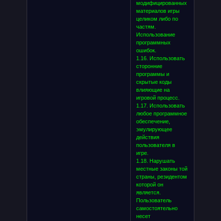
модифицированных
материалов игры
целиком либо по
частям.
Использование
программных
ошибок.
1.16. Использовать
сторонние
программы и
скрытые коды
влияющие на
игровой процесс.
1.17. Использовать
любое программное
обеспечение,
эмулирующее
действия
пользователя в
игре.
1.18. Нарушать
местные законы той
страны, резидентом
которой он
является.
Пользователь
самостоятельно
несет