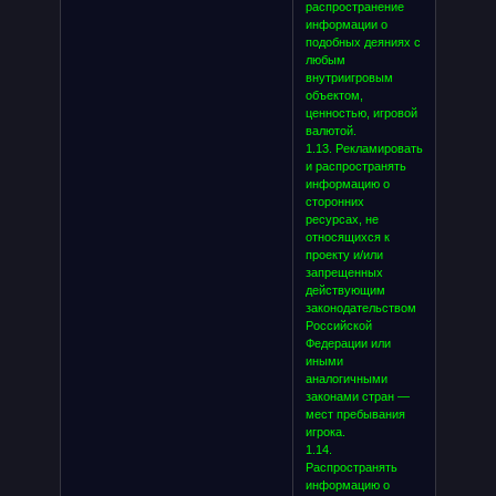
распространение
информации о
подобных деяниях с
любым
внутриигровым
объектом,
ценностью, игровой
валютой.
1.13. Рекламировать
и распространять
информацию о
сторонних
ресурсах, не
относящихся к
проекту и/или
запрещенных
действующим
законодательством
Российской
Федерации или
иными
аналогичными
законами стран —
мест пребывания
игрока.
1.14.
Распространять
информацию о