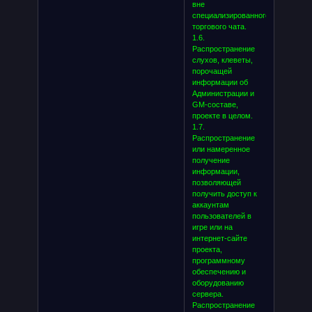
вне
специализированного
торгового чата.
1.6.
Распространение
слухов, клеветы,
порочащей
информации об
Администрации и
GM-составе,
проекте в целом.
1.7.
Распространение
или намеренное
получение
информации,
позволяющей
получить доступ к
аккаунтам
пользователей в
игре или на
интернет-сайте
проекта,
программному
обеспечению и
оборудованию
сервера.
Распространение