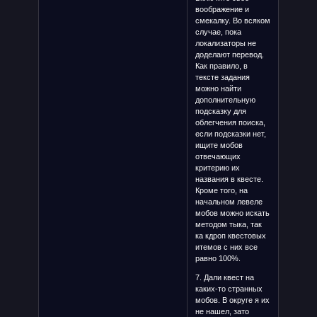
воображение и
смекалку. Во всяком
случае, пока
локализаторы не
доделают перевод.
Как правило, в
тексте задания
можно найти
дополнительную
подсказку для
облегчения поиска,
если подсказки нет,
ищите мобов
отвечающих
критерию их
названия в квесте.
Кроме того, на
начальном левеле
мобов можно искать
методом тыка, так
ка кдроп квестовых
итемов с них все
равно 100%.
7. Дали квест на
каких-то странных
мобов. В округе я их
не нашел, зато