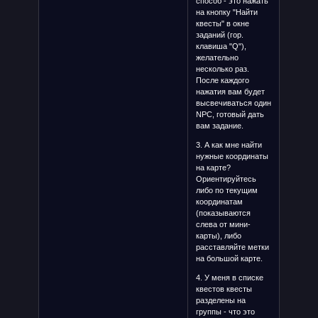
способ - это нажать
на кнопку "Найти
квесты" в окне
заданий (гор.
клавиша "Q"),
желательно
несколько раз.
После каждого
нажатия вам будет
высвечиваться один
NPC, готовый дать
вам задание.
3. А как мне найти
нужные координаты
на карте?
Ориентируйтесь
либо по текущим
координатам
(показываются
слева от мини-
карты), либо
расставляйте метки
на большой карте.
4. У меня в списке
квестов квесты
разделены на
группы - что это