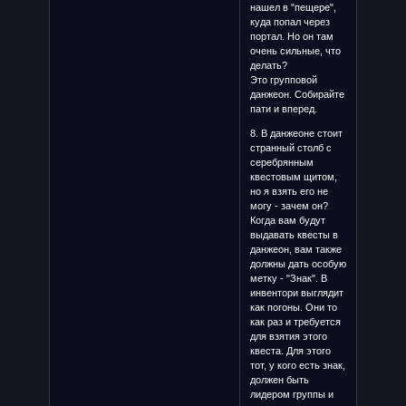
нашел в "пещере",
куда попал через
портал. Но он там
очень сильные, что
делать?
Это групповой
данжеон. Собирайте
пати и вперед.
8. В данжеоне стоит
странный столб с
серебрянным
квестовым щитом,
но я взять его не
могу - зачем он?
Когда вам будут
выдавать квесты в
данжеон, вам также
должны дать особую
метку - "Знак". В
инвентори выглядит
как погоны. Они то
как раз и требуется
для взятия этого
квеста. Для этого
тот, у кого есть знак,
должен быть
лидером группы и