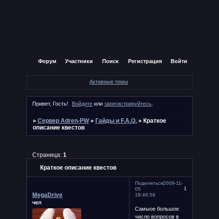
Форум
Участники
Поиск
Регистрация
Войти
Активные темы
Привет, Гость!
Войдите
или
зарегистрируйтесь
.
»
Сервер Adren-PW
»
Гайды и F.A.Q.
»
Краткое
описание квестов
Страница:
1
Краткое описание квестов
Поделиться
2009-11-
1
05
MegaDrive
18:46:58
чел
Самыое большое
число вопросов в