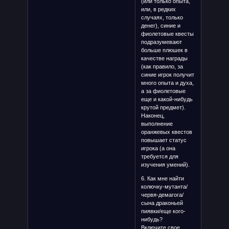
(или только опыта,
или, в редких
случаях, только
денег), синие и
фиолетовые квесты
подразумевают
больше плюшек в
качестве награды
(как правило, за
синие игрок получит
много опыта и духа,
а за фиолетовые
еще и какой-нибудь
крутой предмет).
Наконец,
выполнение
оранжевых квестов
повышает статус
игрока (а она
требуется для
изучения умений).
6. Как мне найти
колючку-мутанта/
червя-демагога/
сына драконьей
пиявки/еще кого-
нибудь?
Включите свое