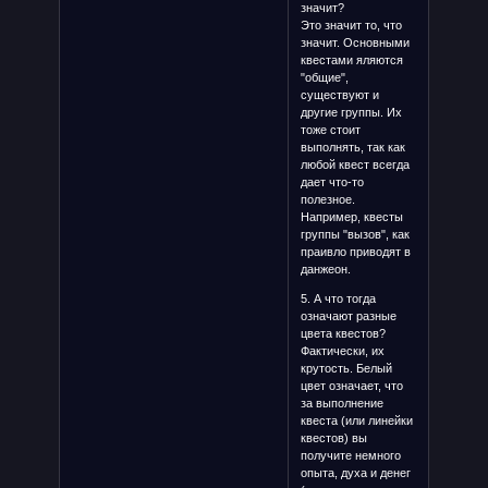
значит?
Это значит то, что
значит. Основными
квестами яляются
"общие",
существуют и
другие группы. Их
тоже стоит
выполнять, так как
любой квест всегда
дает что-то
полезное.
Например, квесты
группы "вызов", как
праивло приводят в
данжеон.
5. А что тогда
означают разные
цвета квестов?
Фактически, их
крутость. Белый
цвет означает, что
за выполнение
квеста (или линейки
квестов) вы
получите немного
опыта, духа и денег