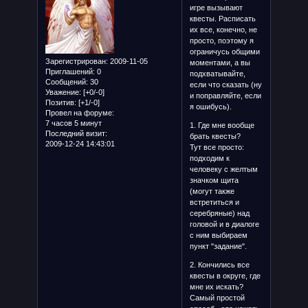
игре вызывают
квесты. Расписать
их все, конечно, не
просто, поэтому я
ограничусь общими
Зарегистрирован
: 2009-11-05
моментами, а вы
Приглашений:
0
подхватывайте,
Сообщений:
30
если что сказать (ну
Уважение:
[+0/-0]
и поправляйте, если
Позитив:
[+1/-0]
я ошибусь).
Провел на форуме:
7 часов 5 минут
1. Где мне вообще
Последний визит:
брать квесты?
2009-12-24 14:43:01
Тут все просто:
подходим к
человеку с желтым
значком щита
(могут также
встретиться и
серебряные) над
головой и в диалоге
с ним выбираем
пункт "задание".
2. Кончились все
квесты в округе, где
мне их искать?
Самый простой