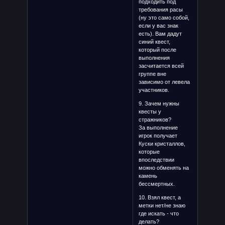
подходить под
требования расы
(ну это само собой,
если у вас знак
есть). Вам дадут
синий квест,
который после
выполнения
засчитается всей
группе вне
зависимо от левела
участников.
9. Зачем нужны
квесты у
стражников?
За выполнение
игрок получает
Куски кристаллов,
которые
впоследствии
можно обменять на
камень
бессмертных.
10. Взял квест, а
метки нет/не знаю
где искать - что
делать?