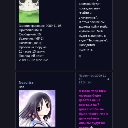
времени будет
проведен эвент
"Найти и
уничтожить".
В этом эвенте вы
Зарегистрирован
: 2009-11-05
должны найти моба
Приглашений:
0
и убить его. Моб
Сообщений:
55
будет выглядить в
Уважение:
[+5/-1]
виде "Пес-медиум".
Позитив:
[+0/-0]
Победитель
Провел на форуме:
получить:
11 часов 13 минут
Последний визит:
0
2009-12-22 10:23:52
Поделиться
2009-11-
2
12
Neacriss
14:34:14
чел
А моеж твсе таки
награда будет
даватся не на
всегда а на 7
дней? чтобы не
было такого, что в
дальнейшем
ивенты будут не
нужны.
ф