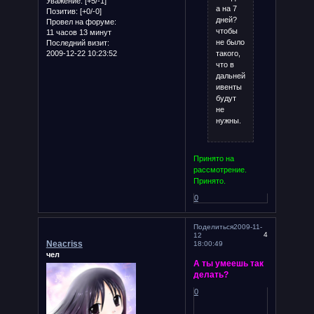
Уважение:
[+5/-1]
а на 7
Позитив:
[+0/-0]
дней?
Провел на форуме:
чтобы
11 часов 13 минут
не было
Последний визит:
такого,
2009-12-22 10:23:52
что в
дальнейшем
ивенты
будут
не
нужны.
Принято на
рассмотрение.
Принято.
0
Поделиться
2009-11-
4
12
Neacriss
18:00:49
чел
А ты умеешь так
делать?
0