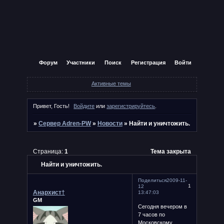
Форум
Участники
Поиск
Регистрация
Войти
Активные темы
Привет, Гость!
Войдите
или
зарегистрируйтесь
.
»
Сервер Adren-PW
»
Новости
»
Найти и уничтожить.
Страница:
1
Тема закрыта
Найти и уничтожить.
Поделиться
2009-11-
1
12
Анархист†
13:47:03
GM
Сегодня вечером в
7 часов по
Московскому