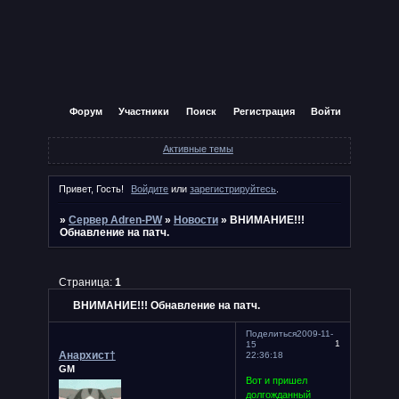
Форум
Участники
Поиск
Регистрация
Войти
Активные темы
Привет, Гость!
Войдите
или
зарегистрируйтесь
.
»
Сервер Adren-PW
»
Новости
»
ВНИМАНИЕ!!!
Обнавление на патч.
Страница:
1
ВНИМАНИЕ!!! Обнавление на патч.
Поделиться
2009-11-
1
15
Анархист†
22:36:18
GM
Вот и пришел
долгожданный