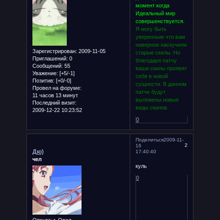
момент когда
Идеальный мир
совершенствуется.
Я могу быть
уверенным что вам
наверное наскучили
Зарегистрирован
: 2009-11-05
старые скилы. Но
Приглашений:
0
благодаря патчу
Сообщений:
55
ваши скилы проявят
Уважение:
[+5/-1]
себя в новой
Позитив:
[+0/-0]
сущности. В данном
Провел на форуме:
патче будут
11 часов 13 минут
выложены новые
Последний визит:
виды скилов.
2009-12-22 10:23:52
0
Поделиться
2009-11-
2
16
Дю)
17:40:40
чел
куль
0
Откуда:
г. Орел