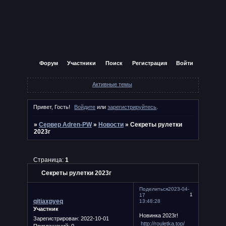
Форум
Участники
Поиск
Регистрация
Войти
Активные темы
Привет, Гость!
Войдите
или
зарегистрируйтесь
.
»
Сервер Adren-PW
»
Новости
»
Секреты рулетки
2023г
Страница:
1
Секреты рулетки 2023г
Поделиться
2023-04-
1
17
qitiaxpyeq
13:48:28
Участник
Новинка 2023г!
Зарегистрирован
: 2022-10-01
http://rouletka.top/