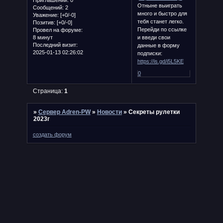
Приглашений:
0
Отныне выиграть
Сообщений:
2
много и быстро для
Уважение:
[+0/-0]
тебя станет легко.
Позитив:
[+0/-0]
Перейди по ссылке
Провел на форуме:
8 минут
и введи свои
Последний визит:
данные в форму
2025-01-13 02:26:02
подписки:
https://is.gd/i5L5KE
0
Страница:
1
»
Сервер Adren-PW
»
Новости
»
Секреты рулетки
2023г
создать форум