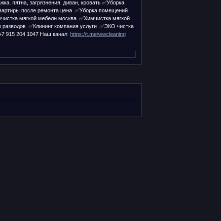
жка, пятна, загрязнения, диван, кровать ✅Уборка
квартиры после ремонта цена ✅Уборка помещений
мчистка мягкой мебели москва ✅Химчистка мягкой
з разводов ✅Клининг компания услуги ✅ЭКО чистка
+7 915 204 1047 Наш канал:
https://t.me/wwcleaning