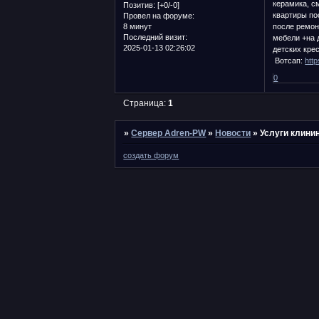
керамика, см
Позитив:
[+0/-0]
квартиры по
Провел на форуме:
8 минут
после ремон
Последний визит:
мебели +на 
2025-01-13 02:26:02
детских кре
Вотсап:
htt
0
Страница:
1
»
Сервер Adren-PW
»
Новости
»
Услуги клини
создать форум