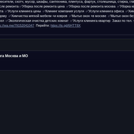
есители, скотч, мусор, шкафы, сантехника, плинтуса, фартук, столешница, стирка, гла
сле ремонта ✅Уборка после ремонта цена ✅Уборка после ремонта москва ✅Уборка 
та ✅Услуги клининга цены ✅Клининг компания услуги ✅Услуги клининга офиса ✅Хи
дому ✅Химчистка мягкой мебели +и ковров ✅Мытье окон +в москве ✅Мытье окон бе
сел ✅Экологическая очистка детских комнат ✅Услуги клининга квартир Заказ по тел. 
ps://wa.me/79152041047
Перейти:
https://is.gd/6HTT8X
нга Москва и МО