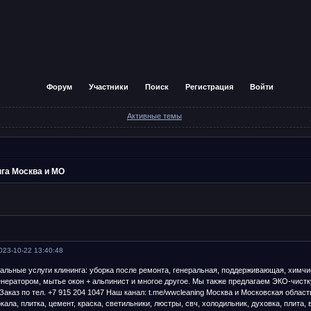
Форум
Участники
Поиск
Регистрация
Войти
Активные темы
нга Москва и МО
023-10-22 13:40:48
льные услуги клининга: уборка после ремонта, генеральная, поддерживающая, химчи
енератором, мытье окон + альпинист и многое другое. Мы также предлагаем ЭКО-чистк
аказ по тел. +7 915 204 1047 Наш канал: t.me/wwcleaning Москва и Московская область
кала, плитка, цемент, краска, светильники, люстры, свч, холодильник, духовка, плита,