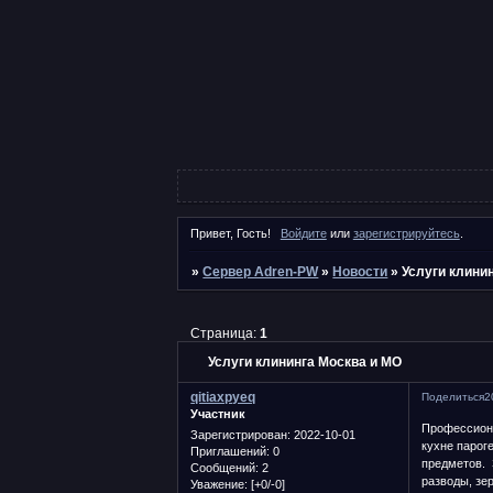
Привет, Гость!
Войдите
или
зарегистрируйтесь
.
»
Сервер Adren-PW
»
Новости
»
Услуги клини
Страница:
1
Услуги клининга Москва и МО
qitiaxpyeq
Поделиться
2
Участник
Профессиона
Зарегистрирован
: 2022-10-01
кухне парог
Приглашений:
0
предметов. З
Сообщений:
2
разводы, зер
Уважение:
[+0/-0]