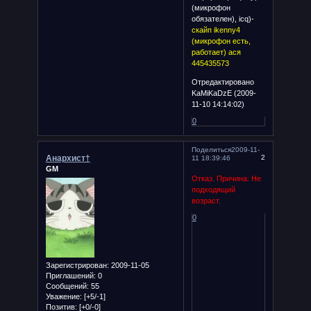
(микрофон
обязателен), icq)-
скайп ikenny4
(микрофон есть,
работает) ася
445435573
Отредактировано
KaMiKaDzE (2009-
11-10 14:14:02)
0
Поделиться
2009-11-
Анархист†
2
11 18:39:46
GM
Отказ. Причина: Не
подходящий
возраст.
0
Зарегистрирован
: 2009-11-05
Приглашений:
0
Сообщений:
55
Уважение:
[+5/-1]
Позитив:
[+0/-0]