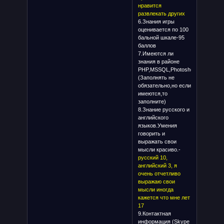
нравится
развлекать других
6.Знания игры
оценивается по 100
бальной шкале-95
баллов
7.Имеются ли
знания в районе
PHP,MSSQL,Photoshop
(Заполнять не
обязательно,но если
имеются,то
заполните)
8.Знание русского и
английского
языков.Умения
говорить и
выражать свои
мысли красиво.-
русский 10,
английский 3, я
очень отчетливо
выражаю свои
мысли иногда
кажется что мне лет
17
9.Контактная
информация (Skype