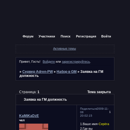
Форум
Участники
Поиск
Регистрация
Войти
Активные темы
Привет, Гость!
Войдите
или
зарегистрируйтесь
.
»
Сервер Adren-PW
»
Набор в GM
»
Заявка на ГМ
должность
Страница:
1
Тема закрыта
Заявка на ГМ должность
Поделиться
2009-11-
1
08
KaMiKaDzE
20:02:15
чел
1.Ваше имя-
Серёга
2.Где вы