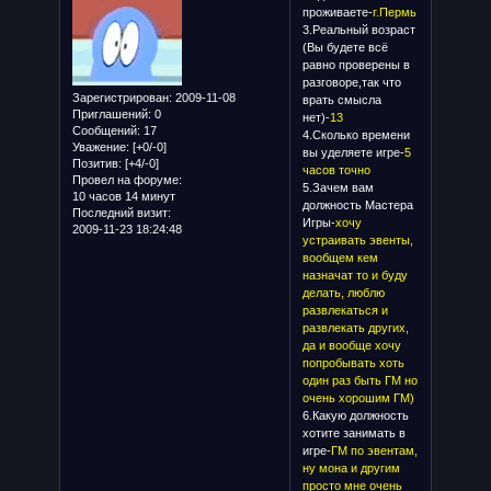
проживаете-
г.Пермь
3.Реальный возраст
(Вы будете всё
равно проверены в
разговоре,так что
Зарегистрирован
: 2009-11-08
врать смысла
Приглашений:
0
нет)-
13
Сообщений:
17
4.Сколько времени
Уважение:
[+0/-0]
вы уделяете игре-
5
Позитив:
[+4/-0]
часов точно
Провел на форуме:
5.Зачем вам
10 часов 14 минут
должность Мастера
Последний визит:
Игры-
хочу
2009-11-23 18:24:48
устраивать эвенты,
вообщем кем
назначат то и буду
делать, люблю
развлекаться и
развлекать других,
да и вообще хочу
попробывать хоть
один раз быть ГМ но
очень хорошим ГМ)
6.Какую должность
хотите занимать в
игре-
ГМ по эвентам,
ну мона и другим
просто мне очень