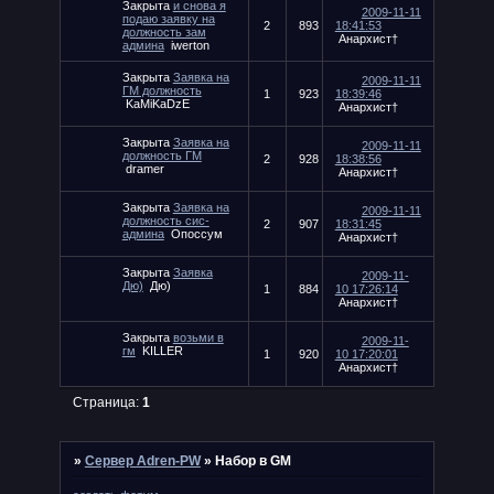
Закрыта
и снова я
2009-11-11
подаю заявку на
2
893
18:41:53
должность зам
Анархист†
админа
iwerton
Закрыта
Заявка на
2009-11-11
ГМ должность
1
923
18:39:46
KaMiKaDzE
Анархист†
Закрыта
Заявка на
2009-11-11
должность ГМ
2
928
18:38:56
dramer
Анархист†
Закрыта
Заявка на
2009-11-11
должность сис-
2
907
18:31:45
админа
Опоссум
Анархист†
Закрыта
Заявка
2009-11-
Дю)
Дю)
1
884
10 17:26:14
Анархист†
Закрыта
возьми в
2009-11-
гм
KILLER
1
920
10 17:20:01
Анархист†
Страница:
1
»
Сервер Adren-PW
»
Набор в GM