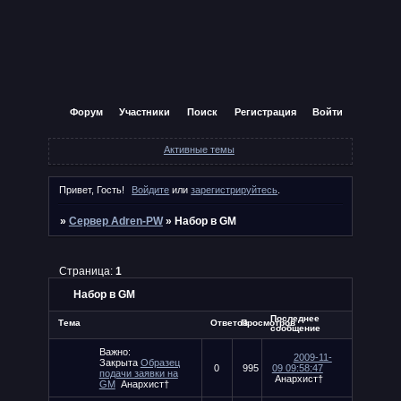
Форум
Участники
Поиск
Регистрация
Войти
Активные темы
Привет, Гость!
Войдите
или
зарегистрируйтесь
.
»
Сервер Adren-PW
»
Набор в GM
Страница:
1
Набор в GM
Последнее
Тема
Ответов
Просмотров
сообщение
Важно:
2009-11-
Закрыта
Образец
0
995
09 09:58:47
подачи заявки на
Анархист†
GM
Анархист†