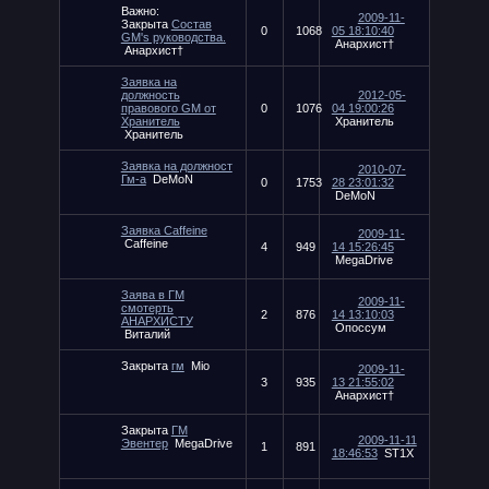
Важно:
2009-11-
Закрыта
Состав
0
1068
05 18:10:40
GM's руководства.
Анархист†
Анархист†
Заявка на
должность
2012-05-
правового GM от
0
1076
04 19:00:26
Хранитель
Хранитель
Хранитель
Заявка на должност
2010-07-
Гм-а
DeMoN
0
1753
28 23:01:32
DeMoN
Заявка Caffeine
2009-11-
Caffeine
4
949
14 15:26:45
MegaDrive
Заява в ГМ
2009-11-
смотерть
2
876
14 13:10:03
АНАРХИСТУ
Опоссум
Виталий
Закрыта
гм
Mio
2009-11-
3
935
13 21:55:02
Анархист†
Закрыта
ГМ
2009-11-11
Эвентер
MegaDrive
1
891
18:46:53
ST1X