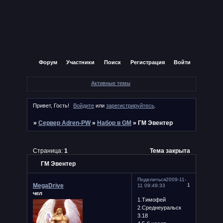
Форум
Участники
Поиск
Регистрация
Войти
Активные темы
Привет, Гость!
Войдите
или
зарегистрируйтесь
.
»
Сервер Adren-PW
»
Набор в GM
»
ГМ Эвентер
Страница:
1
Тема закрыта
ГМ Эвентер
Поделиться
2009-11-
MegaDrive
1
11 09:49:33
чел
1.Тимофей
2.Среднеуральск
3.18