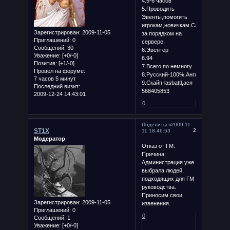
4.5-6 часов
5.Проводить
Эвенты,помогить
игрокам,новичкам.Следить
Зарегистрирован
: 2009-11-05
за порядком на
Приглашений:
0
сервере.
Сообщений:
30
6.Эвентер
Уважение:
[+0/-0]
6.94
Позитив:
[+1/-0]
7.Всего по немногу
Провел на форуме:
8.Русский-100%,Английский-94%
7 часов 5 минут
9.Скайп-lasbattl,ася
Последний визит:
568405853
2009-12-24 14:43:01
0
Поделиться
2009-11-
ST1X
2
11 18:46:53
Модератор
Отказ от ГМ.
Причина:
Администрация уже
выбрала людей,
подходящих для ГМ
руководства.
Приносим свои
Зарегистрирован
: 2009-11-05
извенения.
Приглашений:
0
0
Сообщений:
1
Уважение:
[+0/-0]