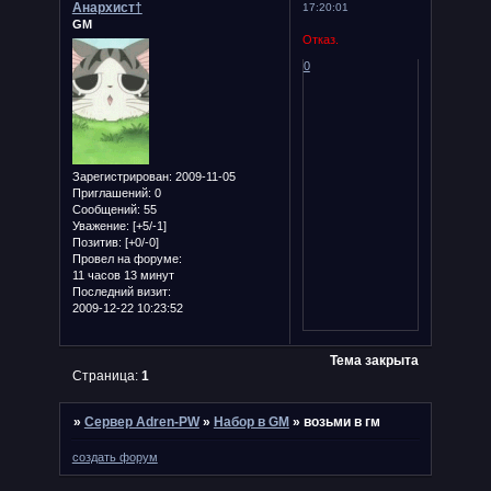
Анархист†
17:20:01
GM
Отказ.
0
Зарегистрирован
: 2009-11-05
Приглашений:
0
Сообщений:
55
Уважение:
[+5/-1]
Позитив:
[+0/-0]
Провел на форуме:
11 часов 13 минут
Последний визит:
2009-12-22 10:23:52
Тема закрыта
Страница:
1
»
Сервер Adren-PW
»
Набор в GM
»
возьми в гм
создать форум