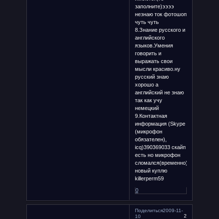
заполните)ээээ
незнаю ток фотошоп
чуть чуть
8.Знание русского и
английского
языков.Умения
говорить и
выражать свои
мысли красиво.ну
русский знаю
хорошо а
английский не знаю
так как учу
немецкий
9.Контактная
информация (Skype
(микрофон
обязателен),
icq)390369033 скайп
есть но микрофон
сломался(временно)потом
новый куплю
killerperm59
0
Поделиться
2009-11-
2
10