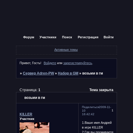
Форум
Участники
Поиск
Регистрация
Войти
Активные темы
Привет, Гость!
Войдите
или
зарегистрируйтесь
.
»
Сервер Adren-PW
»
Набор в GM
»
возьми в гм
Страница:
1
Тема закрыта
возьми в гм
Поделиться
2009-11-
1
10
KILLER
16:42:42
Участник
1.Ваше имя Андрей
в игре KILLER
2.Где вы проживаете