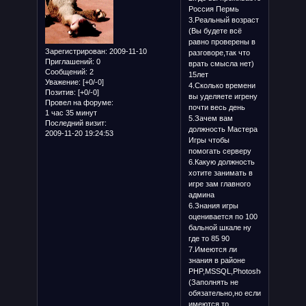
Россия Пермь
3.Реальный возраст
(Вы будете всё
равно проверены в
Зарегистрирован
: 2009-11-10
разговоре,так что
Приглашений:
0
врать смысла нет)
Сообщений:
2
15лет
Уважение:
[+0/-0]
4.Сколько времени
Позитив:
[+0/-0]
вы уделяете игрену
Провел на форуме:
почти весь день
1 час 35 минут
5.Зачем вам
Последний визит:
должность Мастера
2009-11-20 19:24:53
Игры чтобы
помогать серверу
6.Какую должность
хотите занимать в
игре зам главного
админа
6.Знания игры
оценивается по 100
бальной шкале ну
где то 85 90
7.Имеются ли
знания в районе
PHP,MSSQL,Photoshop
(Заполнять не
обязательно,но если
имеются,то